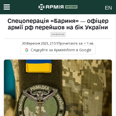
EN
Спецоперація «Бариня» ― офіцер
армії рф перейшов на бік України
НОВИНИ
30 Вересня 2023, 21:51
Прочитаєте за:
< 1
хв.
Слідкуйте за АрміяInform в Google