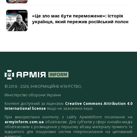
«Це зло має бути переможене»: історія
українця, який пережив російський полон
© 2018 - 2026, ІНФОРМАЦІЙНЕ АГЕНТСТВО,
Міністерство оборони України
Контент доступний за ліцензією
Creative Commons Attribution 4.0
International license
якщо не зазначено інше.
При використанні контенту з сайту АрміяInform посилання на
armyinform.com.ua
обов’язкове. Для суб’єктів у сфері онлайн-медіа
обов’язковим є розміщення у першому абзаці матеріалу прямого та
відкритого для пошукових систем гіперпосилання на цитований
матеріал.