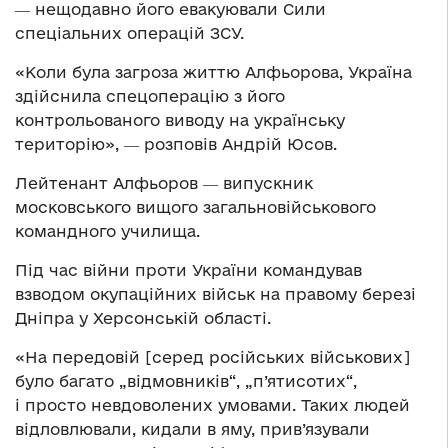
― нещодавно його евакуювали Сили
спеціальних операцій ЗСУ.
«Коли була загроза життю Алфьорова, Україна
здійснила спецоперацію з його
контрольованого виводу на українську
територію», ― розповів Андрій Юсов.
Лейтенант Алфьоров ― випускник
московського вищого загальновійськового
командного училища.
Під час війни проти України командував
взводом окупаційних військ на правому березі
Дніпра у Херсонській області.
«На передовій [серед російських військових]
було багато „відмовників“, „п’ятисотих“,
і просто невдоволених умовами. Таких людей
відловлювали, кидали в яму, прив’язували