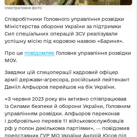
Ілюстративне фото
Співробітники Головного управління розвідки
Міністерства оборони України за підтримки
Сил спеціальних операцій ЗСУ реалізували
успішну місію під кодовою назвою «Бариня».
Про це
повідомляє
Головне управління розвідки
МОУ.
Завдяки цій спецоперації кадровий офіцер
армії держави-агресора, російський лейтенант
Данііл Алфьоров перейшов на бік України.
«З червня 2023 року він активно співпрацював
із Силами безпеки й оборони України, Головним
управлінням розвідки. Алфьоров переконав
і добровільно перевів 11 військовослужбовців
рф у полон декількома партіями», ― повідомив
представник ГУР МО України Андрій Юсов під