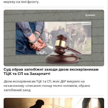
мережу на лінії фронту.
Суд обрав запобіжні заходи двом екскерівникам
ТЦК та СП на Закарпатті
Двом екскерівникам ТЦК та СП, яких ДБР викрило на
незаконному «списанні» понад тисячі чоловіків, обрано
запобіжний захід.