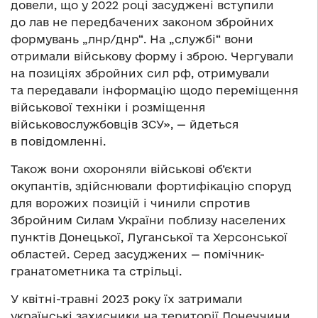
довели, що у 2022 році засуджені вступили
до лав не передбачених законом збройних
формувань „лнр/днр“. На „службі“ вони
отримали військову форму і зброю. Чергували
на позиціях збройних сил рф, отримували
та передавали інформацію щодо переміщення
військової техніки і розміщення
військовослужбовців ЗСУ», — йдеться
в повідомленні.
Також вони охороняли військові об’єкти
окупантів, здійснювали фортифікацію споруд
для ворожих позицій і чинили спротив
Збройним Силам України поблизу населених
пунктів Донецької, Луганської та Херсонської
областей. Серед засуджених — помічник-
гранатометника та стрільці.
У квітні-травні 2023 року їх затримали
українські захисники на території Донеччини.