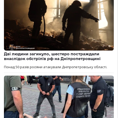
Дві людини загинуло, шестеро постраждали
внаслідок обстрілів рф на Дніпропетровщині
Понад 50 разів росіяни атакували Дніпропетровську області.