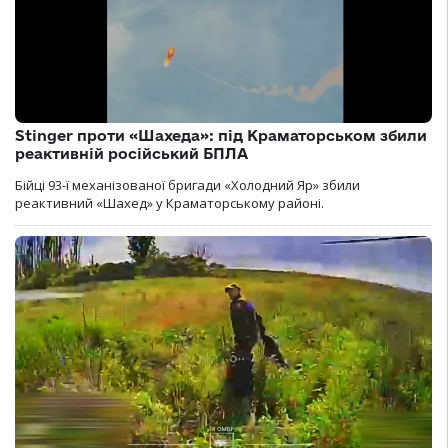
Stinger проти «Шахеда»: під Краматорськом збили
реактивній російський БПЛА
Бійці 93-ї механізованої бригади «Холодний Яр» збили
реактивний «Шахед» у Краматорському районі.