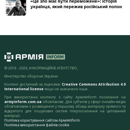
«Це зло має бути переможене»: історія
українця, який пережив російський полон
© 2018 - 2026, ІНФОРМАЦІЙНЕ АГЕНТСТВО,
Міністерство оборони України
Контент доступний за ліцензією
Creative Commons Attribution 4.0
International license
якщо не зазначено інше.
При використанні контенту з сайту АрміяInform посилання на
armyinform.com.ua
обов’язкове. Для суб’єктів у сфері онлайн-медіа
обов’язковим є розміщення у першому абзаці матеріалу прямого та
відкритого для пошукових систем гіперпосилання на цитований
матеріал.
Політика користування сайтом АрміяInform
Політика використання файлів cookie