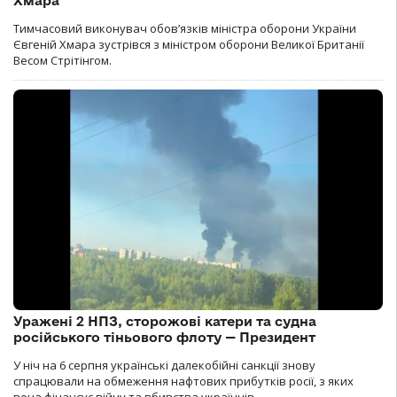
Хмара
Тимчасовий виконувач обов’язків міністра оборони України
Євгеній Хмара зустрівся з міністром оборони Великої Британії
Весом Стрітінгом.
Уражені 2 НПЗ, сторожові катери та судна
російського тіньового флоту — Президент
У ніч на 6 серпня українські далекобійні санкції знову
спрацювали на обмеження нафтових прибутків росії, з яких
вона фінансує війну та вбивства українців.