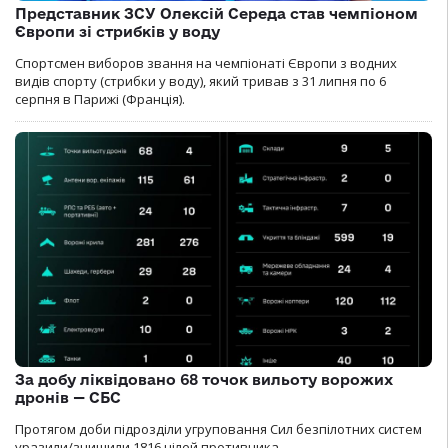
Представник ЗСУ Олексій Середа став чемпіоном
Європи зі стрибків у воду
Спортсмен виборов звання на чемпіонаті Європи з водних
видів спорту (стрибки у воду), який тривав з 31 липня по 6
серпня в Парижі (Франція).
За добу ліквідовано 68 точок вильоту ворожих
дронів — СБС
Протягом доби підрозділи угруповання Сил безпілотних систем
уразили/знищили 1816 цілей противника.