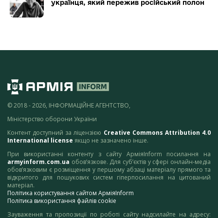
українця, який пережив російський полон
© 2018 - 2026, ІНФОРМАЦІЙНЕ АГЕНТСТВО,
Міністерство оборони України
Контент доступний за ліцензією
Creative Commons Attribution 4.0
International license
якщо не зазначено інше.
При використанні контенту з сайту АрміяInform посилання на
armyinform.com.ua
обов’язкове. Для суб’єктів у сфері онлайн-медіа
обов’язковим є розміщення у першому абзаці матеріалу прямого та
відкритого для пошукових систем гіперпосилання на цитований
матеріал.
Політика користування сайтом АрміяInform
Політика використання файлів cookie
Зауваження та пропозиції по роботі сайту надсилайте на адресу: