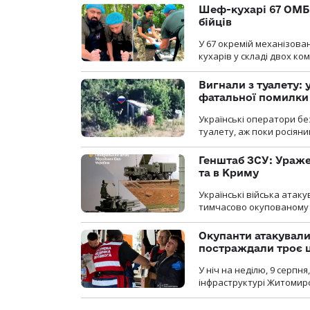
Шеф-кухарі 67 ОМБр
бійців
У 67 окремій механізован
кухарів у складі двох ко
Вигнали з туалету:
фатальної помилки
Українські оператори бе
туалету, аж поки росіян
Генштаб ЗСУ: Ураже
та в Криму
Українські війська атаку
тимчасово окупованому
Окупанти атакувал
постраждали троє 
У ніч на неділю, 9 серпн
інфраструктурі Житомирс