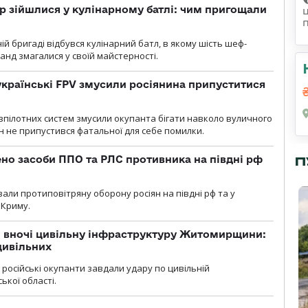
 зійшлися у кулінарному батлі: чим пригощали
ій бригаді відбувся кулінарний батл, в якому шість шеф-
манд змагалися у своїй майстерності.
 українські FPV змусили росіянина припуститися
зпілотних систем змусили окупанта бігати навколо вуличного
ин не припустився фатальної для себе помилки.
но засоби ППО та РЛС противника на півдні рф
П
вали протиповітряну оборону росіян на півдні рф та у
 Криму.
и вночі цивільну інфраструктуру Житомирщини:
цивільних
я, російські окупанти завдали удару по цивільній
ької області.