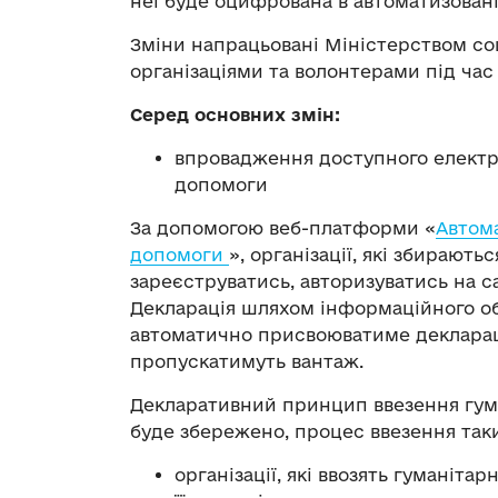
неї буде оцифрована в автоматизовані
Зміни напрацьовані Міністерством со
організаціями та волонтерами під час
Серед основних змін:
впровадження доступного електро
допомоги
За допомогою веб-платформи «
Автома
допомоги
», організації, які збирают
зареєструватись, авторизуватись на с
Декларація шляхом інформаційного о
автоматично присвоюватиме деклараці
пропускатимуть вантаж.
Декларативний принцип ввезення гума
буде збережено, процес ввезення так
організації, які ввозять гуманіта