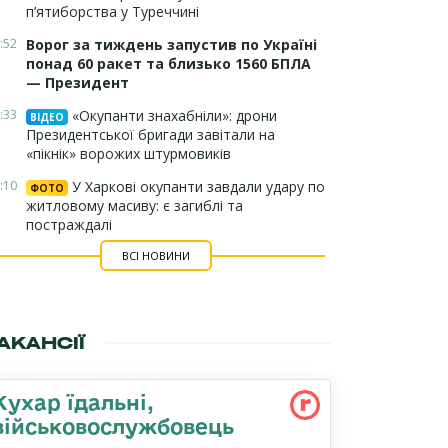
п’ятиборства у Туреччині
:52
Ворог за тиждень запустив по Україні
понад 60 ракет та близько 1560 БПЛА
— Президент
:33
«Окупанти знахабніли»: дрони
ВІДЕО
Президентської бригади завітали на
«пікнік» ворожих штурмовиків
:10
У Харкові окупанти завдали удару по
ФОТО
житловому масиву: є загиблі та
постраждалі
ВСІ НОВИНИ
АКАНСІЇ
Кухар їдальні,
військовослужбовець