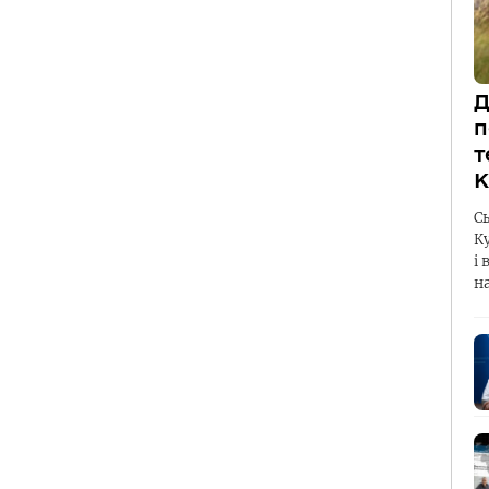
Д
п
т
К
С
К
і 
н