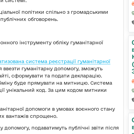
й системі.
ціальної політики спільно з громадськими
 публічних обговорень.
нного інструменту обліку гуманітарної
тизована система реєстрації гуманітарної
ься ввезти гуманітарну допомогу, зможуть
айті, сформувати та подати декларацію.
бміну буде прямувати на митницю. Система
ї унікальний код. За цим кодом митники
нітарної допомоги в умовах воєнного стану
их вантажів спрощено.
рну допомогу, подаватимуть публічні звіти після