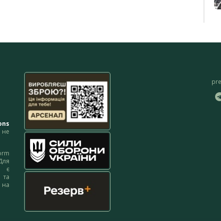
pr
ons
не
orm
Для
м є
 та
 на