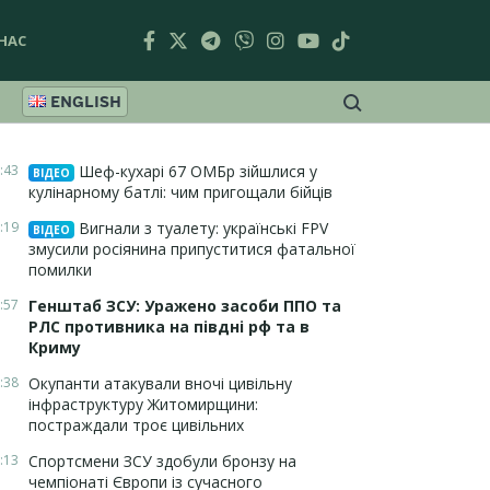
НАС
ENGLISH
:43
Шеф-кухарі 67 ОМБр зійшлися у
ВІДЕО
кулінарному батлі: чим пригощали бійців
:19
Вигнали з туалету: українські FPV
ВІДЕО
змусили росіянина припуститися фатальної
помилки
:57
Генштаб ЗСУ: Уражено засоби ППО та
РЛС противника на півдні рф та в
Криму
:38
Окупанти атакували вночі цивільну
інфраструктуру Житомирщини:
постраждали троє цивільних
:13
Спортсмени ЗСУ здобули бронзу на
чемпіонаті Європи із сучасного