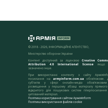
© 2018 - 2026, ІНФОРМАЦІЙНЕ АГЕНТСТВО,
Міністерство оборони України
Контент доступний за ліцензією
Creative Comm
Attribution 4.0 International license
якщо 
зазначено інше.
При використанні контенту з сайту АрміяInf
посилання на
armyinform.com.ua
обов’язкове. 
суб’єктів у сфері онлайн-медіа обов’язкови
розміщення у першому абзаці матеріалу прямого
відкритого для пошукових систем гіперпосилання
цитований матеріал.
Політика користування сайтом АрміяInform
Політика використання файлів cookie