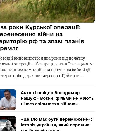
ва роки Курської операції:
еренесення війни на
ериторію рф та злам планів
ремля
ьогодні виповнюється два роки від початку
урської операції — безпрецедентної за задумом
виконанням кампанії, яка перенесла бойові дії
а територію держави-агресора. Цей крок…
Актор і офіцер Володимир
Ращук: «Воєнні фільми не мають
нічого спільного з війною»
«Це зло має бути переможене»:
історія українця, який пережив
російський полон