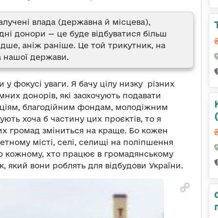
алучені влада (державна й місцева),
дні донори — це буде відбуватися більш
идше, аніж раніше. Це той трикутник, на
а нашої держави.
 у фокусі уваги. Я бачу цілу низку різних
емних донорів, які заохочують подавати
аціям, благодійним фондам, молодіжним
ують хоча б частину цих проєктів, то я
х громад зміниться на краще. Бо кожен
етному місті, селі, селищі на поліпшення
кую кожному, хто працює в громадянському
к, який вони роблять для відбудови України.