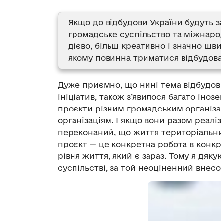
Якщо до відбудови України будуть з
громадське суспільство та міжнаро
дієво, більш креативно і значно шв
якому повинна триматися відбудов
Дуже приємно, що нині тема відбудови
ініціатив, також з’явилося багато іноз
проєкти різним громадським організ
організаціям. І якщо вони разом реаліз
переконаний, що життя територіальни
проєкт — це конкретна робота в конкр
рівня життя, який є зараз. Тому я дя
суспільстві, за той неоціненний внесо