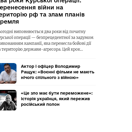
ва роки Курської операції:
еренесення війни на
ериторію рф та злам планів
ремля
ьогодні виповнюється два роки від початку
урської операції — безпрецедентної за задумом
виконанням кампанії, яка перенесла бойові дії
а територію держави-агресора. Цей крок…
Актор і офіцер Володимир
Ращук: «Воєнні фільми не мають
нічого спільного з війною»
«Це зло має бути переможене»:
історія українця, який пережив
російський полон