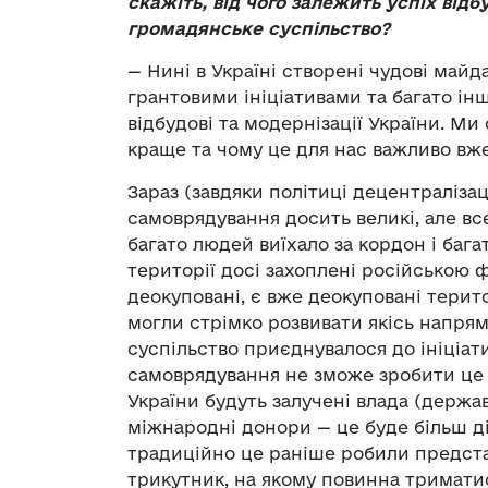
скажіть, від чого залежить успіх від
громадянське суспільство?
— Нині в Україні створені чудові майд
грантовими ініціативами та багато інш
відбудові та модернізації України. М
краще та чому це для нас важливо вже 
Зараз (завдяки політиці децентраліза
самоврядування досить великі, але вс
багато людей виїхало за кордон і бага
території досі захоплені російською ф
деокуповані, є вже деокуповані терито
могли стрімко розвивати якісь напря
суспільство приєднувалося до ініціат
самоврядування не зможе зробити це 
України будуть залучені влада (держав
міжнародні донори — це буде більш ді
традиційно це раніше робили предста
трикутник, на якому повинна тримати