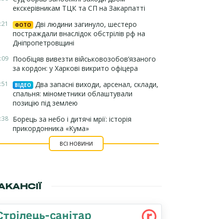
екскерівникам ТЦК та СП на Закарпатті
:21
Дві людини загинуло, шестеро
ФОТО
постраждали внаслідок обстрілів рф на
Дніпропетровщині
:09
Пообіцяв вивезти військовозобов’язаного
за кордон: у Харкові викрито офіцера
:51
Два запасні виходи, арсенал, склади,
ВІДЕО
спальня: мінометники облаштували
позицію під землею
:38
Борець за небо і дитячі мрії: історія
прикордонника «Кума»
ВСІ НОВИНИ
АКАНСІЇ
Стрілець-санітар