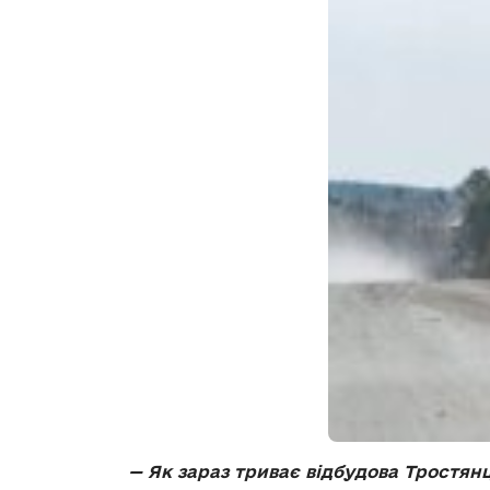
—
Як зараз триває відбудова Тростянц