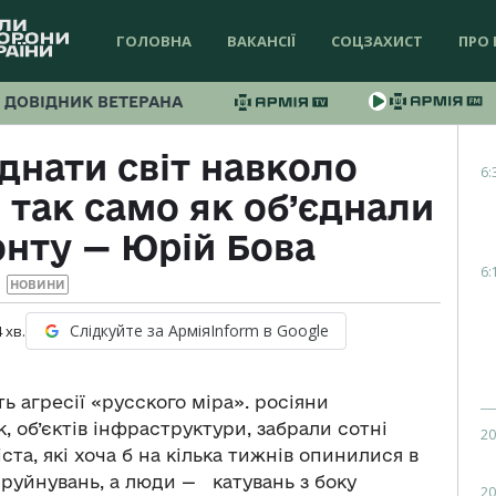
ГОЛОВНА
ВАКАНСІЇ
СОЦЗАХИСТ
ПРО 
ДОВІДНИК ВЕТЕРАНА
днати світ навколо
6:
 так само як об’єднали
нту — Юрій Бова
6:
НОВИНИ
Слідкуйте за АрміяInform в Google
4
хв.
ь агресії «русского міра». росіяни
, об’єктів інфраструктури, забрали сотні
20
ста, які хоча б на кілька тижнів опинилися в
, руйнувань, а люди — катувань з боку
20