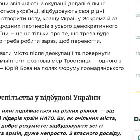
ни звільняють з окупації дедалі більше
ються українці, відбудовують свої рідні
20
 створити нову, кращу Україну. Зокрема й за
родних партнерів з усього демократичного
аїни — це не тільки про те, що треба буде
20
що треба робити зараз, щоб перемогти.
вати місто після деокупації та повернути
19
міяInform розповів мер Тростянця — одного з
— Юрій Бова на полях Форуму громадянського
19
спільства у відбудові України
 нині підіймається на різних рівнях
—
від
лідерів країн НАТО. Ви, як очільник міста,
В
 добре розумієте: відбудовувати всі ті
а армія, дуже непросто. З власного досвіду,