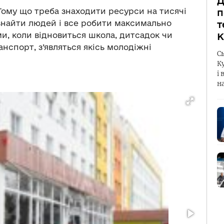
Д
Тому що треба знаходити ресурси на тисячі
п
ж знайти людей і все робити максимально
т
ми, коли відновиться школа, дитсадок чи
К
нспорт, з’являться якісь молодіжні
С
К
і 
н