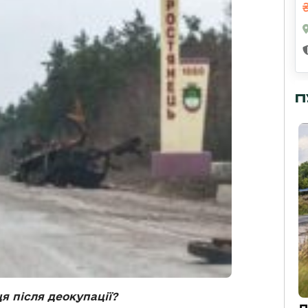
П
я після деокупації?