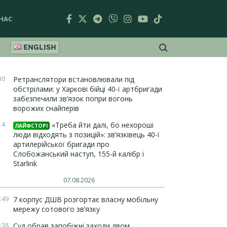
НАС
ENGLISH
30
Ретранслятори встановлювали під
обстрілами: у Харкові бійці 40-ї артбригади
забезпечили зв’язок попри вогонь
ворожих снайперів
14
«Треба йти далі, бо нехороші
ЛАЙФСТОРІ
люди відходять з позицій»: зв’язківець 40-ї
артилерійської бригади про
Слобожанський наступ, 155-й калібр і
Starlink
07.08.2026
:49
7 корпус ДШВ розгортає власну мобільну
мережу сотового зв’язку
:38
Суд обрав запобіжні заходи двом