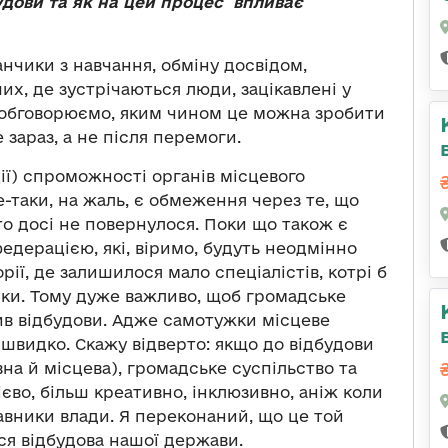
будови та як на цей процес впливає
анчики з навчання, обміну досвідом,
их, де зустрічаються люди, зацікавлені у
и обговорюємо, яким чином це можна зробити
зараз, а не після перемоги.
ції) спроможності органів місцевого
е-таки, на жаль, є обмеження через те, що
то досі не повернулося. Поки що також є
едерацією, які, віримо, будуть неодмінно
рії, де залишилося мало спеціалістів, котрі б
мки. Тому дуже важливо, щоб громадське
ив відбудови. Адже самотужки місцеве
швидко. Скажу відверто: якщо до відбудови
на й місцева), громадське суспільство та
єво, більш креативно, інклюзивно, аніж коли
вники влади. Я переконаний, що це той
ся відбудова нашої держави.