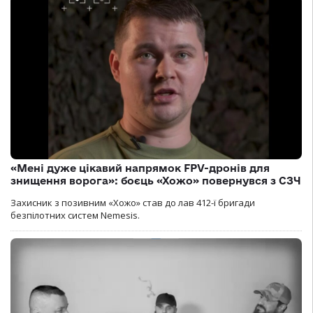
«Мені дуже цікавий напрямок FPV-дронів для
знищення ворога»: боєць «Хожо» повернувся з СЗЧ
Захисник з позивним «Хожо» став до лав 412-ї бригади
безпілотних систем Nemesis.