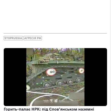
STOPRUSSIA
АГРЕСІЯ РФ
Горить-палає НРК: під Слов’янськом наземні