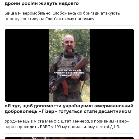
дрони росіян живуть недовго
Бійці 81-ї аеромобільної Слобожанської бригади атакують
ворожу логістику на Словʼянському напрямку.
«Я тут, щоб допомогти українцям»: американський
доброволець «Гізер» готується стати десантником
Уродженець з міста Мемфіс, штат Теннессі, з позивним «Гізер»
зараз проходить БЗВП у 199-му навчальному центрі ДШВ.