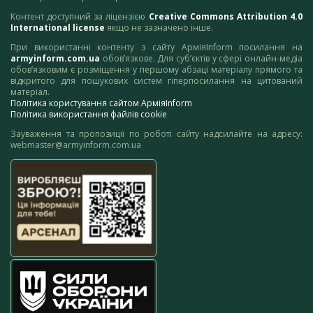
Контент доступний за ліцензією
Creative Commons Attribution 4.0
International license
якщо не зазначено інше.
При використанні контенту з сайту АрміяInform посилання на
armyinform.com.ua
обов’язкове. Для суб’єктів у сфері онлайн-медіа
обов’язковим є розміщення у першому абзаці матеріалу прямого та
відкритого для пошукових систем гіперпосилання на цитований
матеріал.
Політика користування сайтом АрміяInform
Політика використання файлів cookie
Зауваження та пропозиції по роботі сайту надсилайте на адресу:
webmaster@armyinform.com.ua