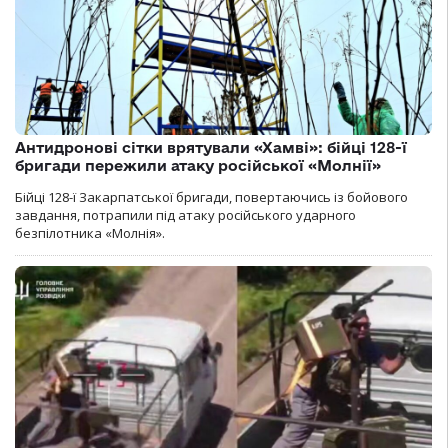
Антидронові сітки врятували «Хамві»: бійці 128-ї
бригади пережили атаку російської «Молнії»
Бійці 128-ї Закарпатської бригади, повертаючись із бойового
завдання, потрапили під атаку російського ударного
безпілотника «Молнія».