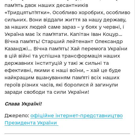
памʼять двох наших десантників
«Тридцятьпʼятки». Особливо хоробрих, особливо
сильних. Вони віддали життя за нашу державу,
за наших людей саме зараз – у боях у червні, і
Україна має їх памʼятати. Капітан Іван Коцур…
Вічна памʼять! Старший лейтенант Олександр
Казанджі… Вічна памʼять! Хай перемога України
в цій війні та успішна трансформація наших
державних інституцій у такі ж сильні та
ефективні, якими є наші воїни, – хай це буде
найкращим вшануванням памʼяті всіх наших
героїв різних часів, які боролися й загинули
заради свободи та сили України!
Слава Україні!
Джерело:
офіційне інтернет-представництво
Президента України