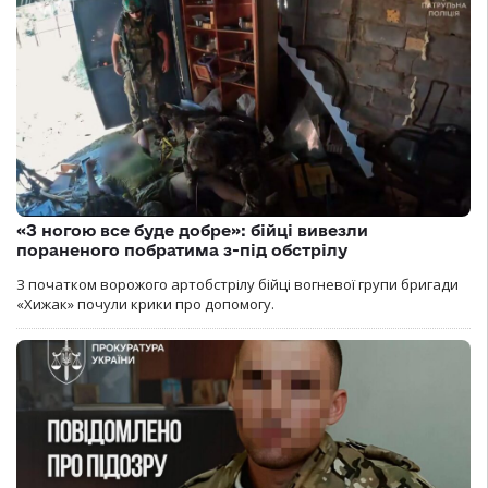
«З ногою все буде добре»: бійці вивезли
пораненого побратима з-під обстрілу
З початком ворожого артобстрілу бійці вогневої групи бригади
«Хижак» почули крики про допомогу.