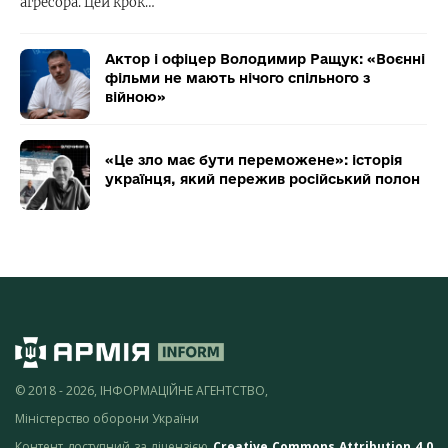
агресора. Цей крок…
Актор і офіцер Володимир Ращук: «Воєнні
фільми не мають нічого спільного з
війною»
«Це зло має бути переможене»: історія
українця, який пережив російський полон
© 2018 - 2026, ІНФОРМАЦІЙНЕ АГЕНТСТВО,
Міністерство оборони України
Контент доступний за ліцензією
Creative Commons Attribution 4.0