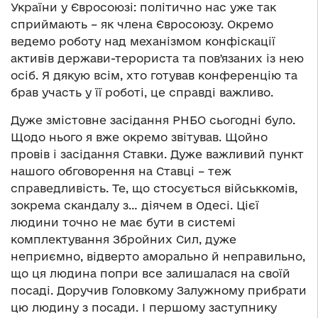
України у Євросоюзі: політично нас уже так
сприймають – як члена Євросоюзу. Окремо
ведемо роботу над механізмом конфіскації
активів держави-терориста та повʼязаних із нею
осіб. Я дякую всім, хто готував конференцію та
брав участь у її роботі, це справді важливо.
Дуже змістовне засідання РНБО сьогодні було.
Щодо нього я вже окремо звітував. Щойно
провів і засідання Ставки. Дуже важливий пункт
нашого обговорення на Ставці – теж
справедливість. Те, що стосується військкомів,
зокрема скандалу з… діячем в Одесі. Цієї
людини точно не має бути в системі
комплектування Збройних Сил, дуже
неприємно, відверто аморально й неправильно,
що ця людина попри все залишалася на своїй
посаді. Доручив Головкому Залужному прибрати
цю людину з посади. І першому заступнику