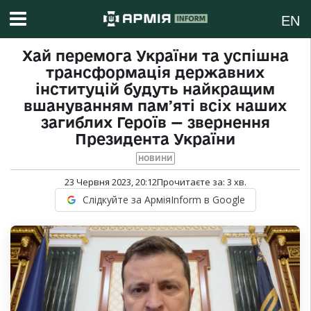
EN
Хай перемога України та успішна
трансформація державних
інституцій будуть найкращим
вшануванням памʼяті всіх наших
загиблих Героїв — звернення
Президента України
НОВИНИ
23 Червня 2023, 20:12
Прочитаєте за:
3
хв.
Слідкуйте за АрміяInform в Google