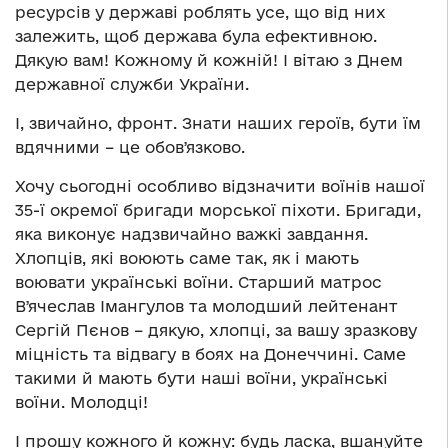
ресурсів у державі роблять усе, що від них
залежить, щоб держава була ефективною.
Дякую вам! Кожному й кожній! І вітаю з Днем
державної служби України.
І, звичайно, фронт. Знати наших героїв, бути їм
вдячними – це обовʼязково.
Хочу сьогодні особливо відзначити воїнів нашої
35-ї окремої бригади морської піхоти. Бригади,
яка виконує надзвичайно важкі завдання.
Хлопців, які воюють саме так, як і мають
воювати українські воїни. Старший матрос
Вʼячеслав Імангулов та молодший лейтенант
Сергій Пєнов – дякую, хлопці, за вашу зразкову
міцність та відвагу в боях на Донеччині. Саме
такими й мають бути наші воїни, українські
воїни. Молодці!
І прошу кожного й кожну: будь ласка, вшануйте