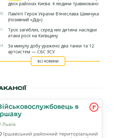
двох районах Києва: 4 людини травмовано
00
Пам’яті Героя України В’ячеслава Шимчука
(позивний «Дід»)
51
Троє загиблих, серед них дитина: наслідки
атаки росії на Київщину
34
За минулу добу уражено два танки та 12
артсистем — СБС ЗСУ
ВСІ НОВИНИ
АКАНСІЇ
Військовослужбовець в
Іршаву
Львів
Іршавський районний територіальний