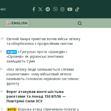
НАС
ENGLISH
:01
Євгеній Хмара привітав воїнів військ зв’язку
та кібербезпеки з професійним святом
43
«Тунгуска» проти «Шахедів» і
ВІДЕО
«Орланів»: як українські зенітники
захищають Суми
40
«Без зв’язку люди залишаються сліпими
кошенятами»: чому військовий зв’язок
називають головною нервовою системою
фронту
24
Ворог атакував вночі шістьма
ракетами та понад 150 БПЛА —
Повітряні Сили ЗСУ
16
Ворожа атака спричинила пожежі у
ФОТО