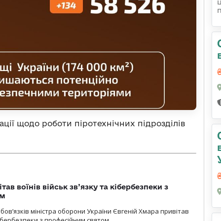
ції щодо роботи піротехнічних підрозділів
тав воїнів військ зв’язку та кібербезпеки з
ом
ов’язків міністра оборони України Євгеній Хмара привітав
 кібербезпеки з професійним святом.