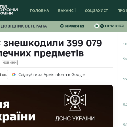
ГОЛОВНА
ВАКАНСІЇ
СОЦЗАХИСТ
ПРО 
ДОВІДНИК ВЕТЕРАНА
 знешкодили 399 079
10
печних предметів
9:
НОВИНИ
Слідкуйте за АрміяInform в Google
1
хв.
9:
9:
9: