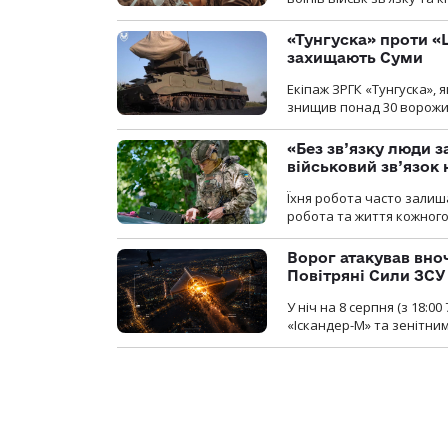
«Тунгуска» проти «Ш
захищають Суми
Екіпаж ЗРГК «Тунгуска»,
знищив понад 30 ворожих
«Без зв’язку люди 
військовий зв’язо
Їхня робота часто залиш
робота та життя кожного
Ворог атакував вно
Повітряні Сили ЗСУ
У ніч на 8 серпня (з 18:
«Іскандер-М» та зенітни