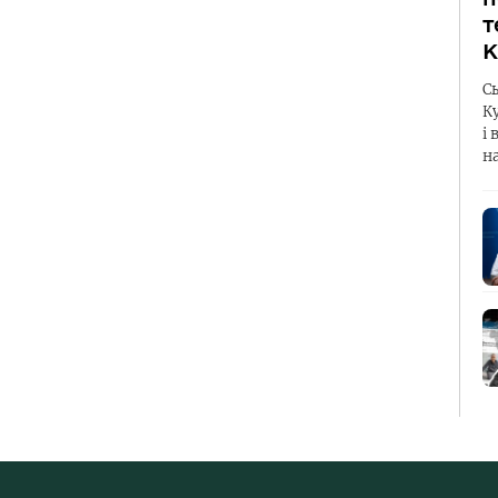
т
К
С
К
і 
н