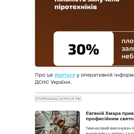
Про це
йдеться
у оперативній інформа
ДСНС України.
STOPRUSSIA
АГРЕСІЯ РФ
Євгеній Хмара приві
професійним свят
Тимчасовий виконувач об
воїнів військ зв’язку та