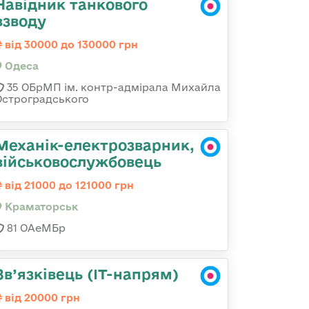
Навідник танкового
взводу
від 30000 до 130000 грн
Одеса
35 ОБрМП ім. контр-адмірала Михайла
Остроградського
Механік-електрозварник,
військовослужбовець
від 21000 до 121000 грн
Краматорськ
81 ОАеМБр
Зв’язківець (IT-напрям)
від 20000 грн