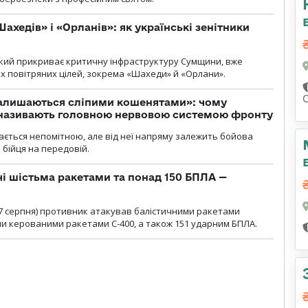
ахедів» і «Орланів»: як українські зенітники
 який прикриває критичну інфраструктуру Сумщини, вже
 повітряних цілей, зокрема «Шахеди» й «Орлани».
залишаються сліпими кошенятами»: чому
к називають головною нервовою системою фронту
ається непомітною, але від неї напряму залежить бойова
 бійця на передовій.
чі шістьма ракетами та понад 150 БПЛА —
00 7 серпня) противник атакував балістичними ракетами
ми керованими ракетами С-400, а також 151 ударним БПЛА.