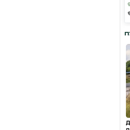
П
Д
п