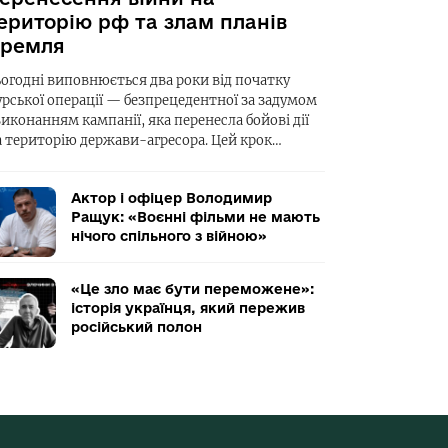
ериторію рф та злам планів
ремля
ьогодні виповнюється два роки від початку
урської операції — безпрецедентної за задумом
виконанням кампанії, яка перенесла бойові дії
а територію держави-агресора. Цей крок…
Актор і офіцер Володимир
Ращук: «Воєнні фільми не мають
нічого спільного з війною»
«Це зло має бути переможене»:
історія українця, який пережив
російський полон