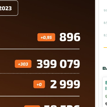
9:
8:
8:
В