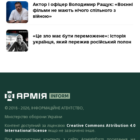
Актор і офіцер Володимир Ращук: «Воєнні
фільми не мають нічого спільного з
війною»
«Це зло має бути переможене»: історія
українця, який пережив російський полон
© 2018 - 2026, ІНФОРМАЦІЙНЕ АГЕНТСТВО,
Міністерство оборони України
Контент доступний за ліцензією
Creative Commons Attribution 4.0
International license
якщо не зазначено інше.
При використанні контенту з сайту АрміяInform посилання на