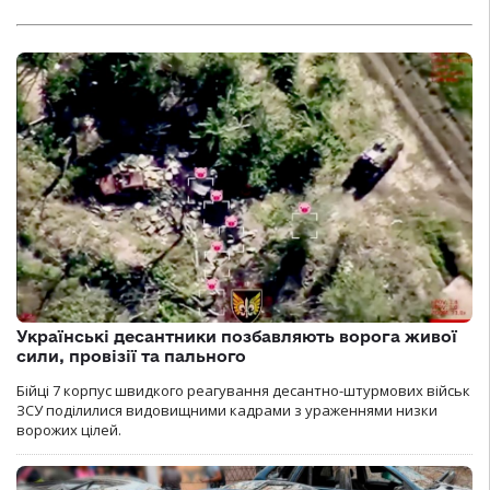
Українські десантники позбавляють ворога живої
сили, провізії та пального
Бійці 7 корпус швидкого реагування десантно-штурмових військ
ЗСУ поділилися видовищними кадрами з ураженнями низки
ворожих цілей.