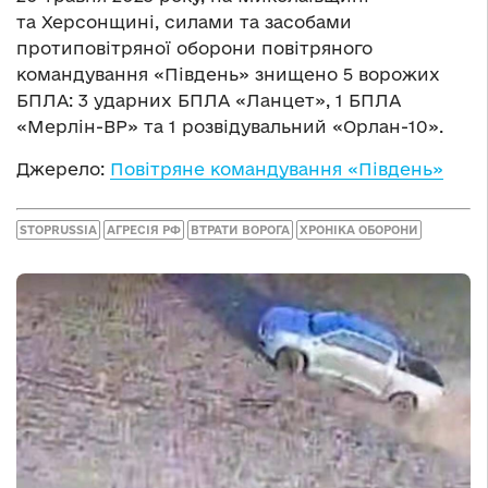
та
Херсонщині, силами та
засобами
протиповітряної оборони повітряного
командування «Південь» знищено 5
ворожих
БПЛА: 3
ударних БПЛА «Ланцет», 1
БПЛА
«Мерлін-ВР» та
1
розвідувальний «Орлан-10».
Джерело:
Повітряне командування «Південь»
STOPRUSSIA
АГРЕСІЯ РФ
ВТРАТИ ВОРОГА
ХРОНІКА ОБОРОНИ