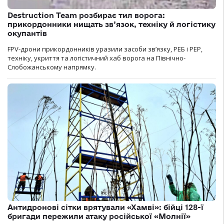
Destruction Team розбирає тил ворога:
прикордонники нищать зв’язок, техніку й логістику
окупантів
FPV-дрони прикордонників уразили засоби зв’язку, РЕБ і РЕР,
техніку, укриття та логістичний хаб ворога на Північно-
Слобожанському напрямку.
Антидронові сітки врятували «Хамві»: бійці 128-ї
бригади пережили атаку російської «Молнії»