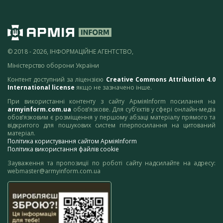
© 2018 - 2026, ІНФОРМАЦІЙНЕ АГЕНТСТВО,
Міністерство оборони України
Контент доступний за ліцензією
Creative Commons Attribution 4.0
International license
якщо не зазначено інше.
При використанні контенту з сайту АрміяInform посилання на
armyinform.com.ua
обов’язкове. Для суб’єктів у сфері онлайн-медіа
обов’язковим є розміщення у першому абзаці матеріалу прямого та
відкритого для пошукових систем гіперпосилання на цитований
матеріал.
Політика користування сайтом АрміяInform
Політика використання файлів cookie
Зауваження та пропозиції по роботі сайту надсилайте на адресу:
webmaster@armyinform.com.ua