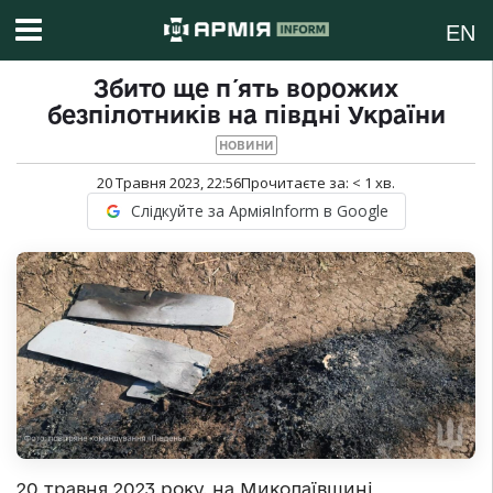
EN
Збито ще п′ять ворожих
безпілотників на півдні України
НОВИНИ
20 Травня 2023, 22:56
Прочитаєте за:
< 1
хв.
Слідкуйте за АрміяInform в Google
20
травня 2023
року, на
Миколаївщині