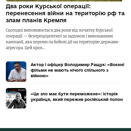
Два роки Курської операції:
перенесення війни на територію рф та
злам планів Кремля
Сьогодні виповнюється два роки від початку Курської
операції — безпрецедентної за задумом і виконанням
кампанії, яка перенесла бойові дії на територію держави-
агресора. Цей крок…
Актор і офіцер Володимир Ращук: «Воєнні
фільми не мають нічого спільного з
війною»
«Це зло має бути переможене»: історія
українця, який пережив російський полон