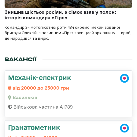
Знищив шістьох росіян, а сімох взяв у полон:
історія командира «Гіря»
Командир 3-ї мотопіхотної роти 43-ї окремої механізованої
бригади Олексій із позивним «Гіря» захищає Харківщину — край,
де народився та виріс.
ВАКАНСІЇ
Механік-електрик
від 20000 до 25000 грн
Васильків
Військова частина А1789
Гранатометник