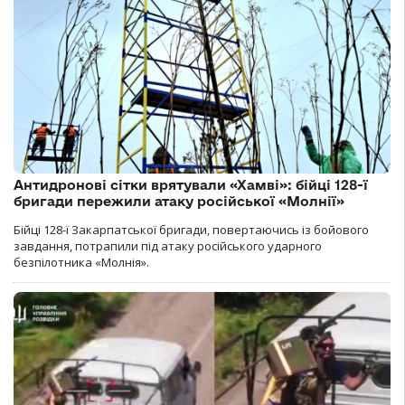
Антидронові сітки врятували «Хамві»: бійці 128-ї
бригади пережили атаку російської «Молнії»
Бійці 128-ї Закарпатської бригади, повертаючись із бойового
завдання, потрапили під атаку російського ударного
безпілотника «Молнія».