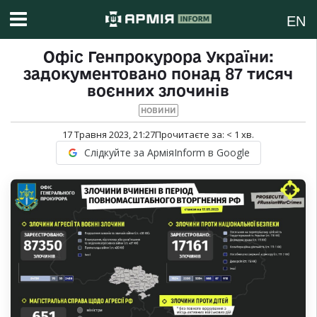
EN
Офіс Генпрокурора України:
задокументовано понад 87 тисяч
воєнних злочинів
НОВИНИ
17 Травня 2023, 21:27
Прочитаєте за:
< 1
хв.
Слідкуйте за АрміяInform в Google