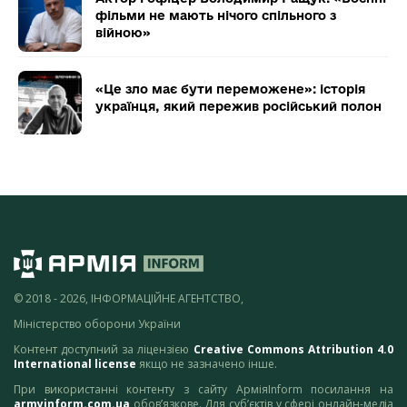
фільми не мають нічого спільного з
війною»
«Це зло має бути переможене»: історія
українця, який пережив російський полон
© 2018 - 2026, ІНФОРМАЦІЙНЕ АГЕНТСТВО,
Міністерство оборони України
Контент доступний за ліцензією
Creative Commons Attribution 4.0
International license
якщо не зазначено інше.
При використанні контенту з сайту АрміяInform посилання на
armyinform.com.ua
обов’язкове. Для суб’єктів у сфері онлайн-медіа