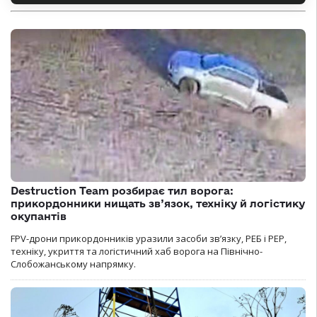
Destruction Team розбирає тил ворога:
прикордонники нищать зв’язок, техніку й логістику
окупантів
FPV-дрони прикордонників уразили засоби зв’язку, РЕБ і РЕР,
техніку, укриття та логістичний хаб ворога на Північно-
Слобожанському напрямку.