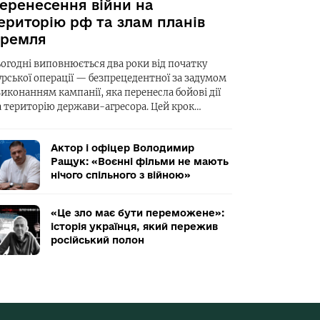
еренесення війни на
ериторію рф та злам планів
ремля
ьогодні виповнюється два роки від початку
урської операції — безпрецедентної за задумом
виконанням кампанії, яка перенесла бойові дії
а територію держави-агресора. Цей крок…
Актор і офіцер Володимир
Ращук: «Воєнні фільми не мають
нічого спільного з війною»
«Це зло має бути переможене»:
історія українця, який пережив
російський полон