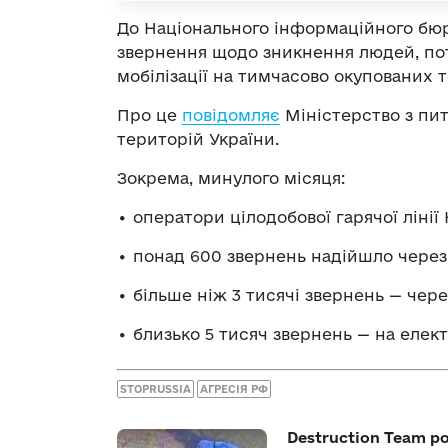
До Національного інформаційного бюр
звернення щодо зникнення людей, пот
мобілізації на тимчасово окупованих т
Про це
повідомляє
Міністерство з пит
територій України.
Зокрема, минулого місяця:
• оператори цілодобової гарячої лінії 
• понад 600 звернень надійшло через
• більше ніж 3 тисячі звернень — через
• близько 5 тисяч звернень — на еле
STOPRUSSIA
АГРЕСІЯ РФ
Destruction Team р