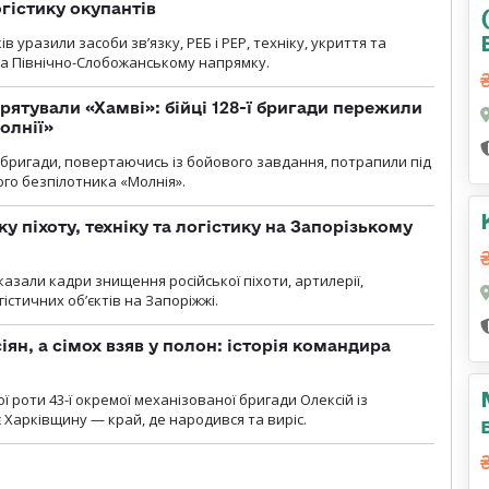
огістику окупантів
 уразили засоби зв’язку, РЕБ і РЕР, техніку, укриття та
на Північно-Слобожанському напрямку.
рятували «Хамві»: бійці 128-ї бригади пережили
олнії»
ї бригади, повертаючись із бойового завдання, потрапили під
ого безпілотника «Молнія».
у піхоту, техніку та логістику на Запорізькому
азали кадри знищення російської піхоти, артилерії,
гістичних об’єктів на Запоріжжі.
ян, а сімох взяв у полон: історія командира
ї роти 43-ї окремої механізованої бригади Олексій із
 Харківщину — край, де народився та виріс.