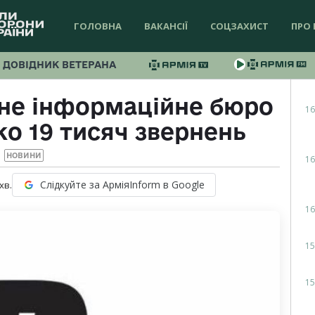
ГОЛОВНА
ВАКАНСІЇ
СОЦЗАХИСТ
ПРО 
ДОВІДНИК ВЕТЕРАНА
ьне інформаційне бюро
16
о 19 тисяч звернень
НОВИНИ
16
Слідкуйте за АрміяInform в Google
хв.
16
15
15