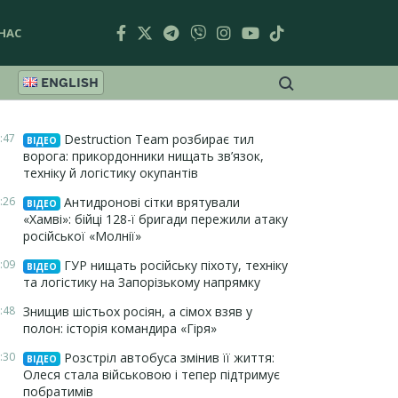
НАС
ENGLISH
:47
Destruction Team розбирає тил
ВІДЕО
ворога: прикордонники нищать зв’язок,
техніку й логістику окупантів
:26
Антидронові сітки врятували
ВІДЕО
«Хамві»: бійці 128-ї бригади пережили атаку
російської «Молнії»
:09
ГУР нищать російську піхоту, техніку
ВІДЕО
та логістику на Запорізькому напрямку
:48
Знищив шістьох росіян, а сімох взяв у
полон: історія командира «Гіря»
:30
Розстріл автобуса змінив її життя:
ВІДЕО
Олеся стала військовою і тепер підтримує
побратимів