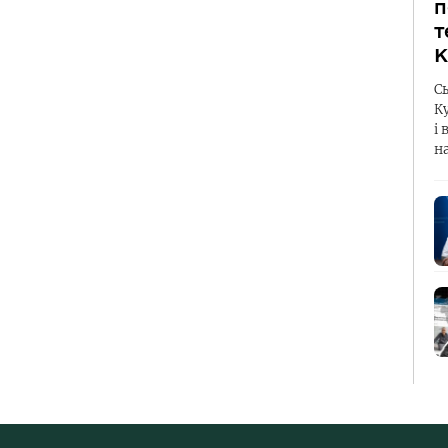
п
т
К
С
К
і 
н