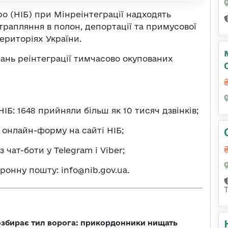
о (НІБ) при Мінреінтеграції надходять
рапляння в полон, депортації та примусової
ериторіях України.
ань реінтеграції тимчасово окупованих
НІБ: 1648 прийняли більш як 10 тисяч дзвінків;
 онлайн-форму на сайті НІБ;
 чат-боти у Telegram і Viber;
ктронну пошту:
info@nib.gov.ua
.
озбирає тил ворога: прикордонники нищать