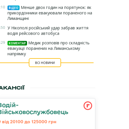
:10
Менше двох годин на порятунок: як
ВІДЕО
прикордонники евакуювали пораненого на
Лиманщині
:50
У Нікополі російський удар забрав життя
водія рейсового автобуса
:29
Медик розповів про складність
КОМЕНТАР
евакуації поранених на Лиманському
напрямку
ВСІ НОВИНИ
АКАНСІЇ
Водій-
Військовослужбовець
від 20100 до 125000 грн