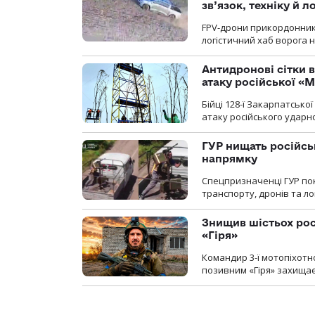
зв’язок, техніку й л
FPV-дрони прикордонників
логістичний хаб ворога 
Антидронові сітки в
атаку російської «М
Бійці 128-ї Закарпатсько
атаку російського ударн
ГУР нищать російськ
напрямку
Спецпризначенці ГУР пок
транспорту, дронів та ло
Знищив шістьох росі
«Гіря»
Командир 3-ї мотопіхотно
позивним «Гіря» захищає