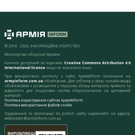
© 2018 - 2026, ІНФОРМАЦІЙНЕ АГЕНТСТВО,
Міністерство оборони України
Контент доступний за ліцензією
Creative Commons Attribution 4.0
International license
якщо не зазначено інше.
При використанні контенту з сайту АрміяInform посилання на
armyinform.com.ua
обов’язкове. Для суб’єктів у сфері онлайн-медіа
обов’язковим є розміщення у першому абзаці матеріалу прямого та
відкритого для пошукових систем гіперпосилання на цитований
матеріал.
Політика користування сайтом АрміяInform
Політика використання файлів cookie
Зауваження та пропозиції по роботі сайту надсилайте на адресу:
webmaster@armyinform.com.ua