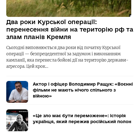
Два роки Курської операції:
перенесення війни на територію рф та
злам планів Кремля
Сьогодні виповнюється два роки від початку Курської
операції — безпрецедентної за задумом і виконанням
кампанії, яка перенесла бойові дії на територію держави-
агресора. Цей крок…
Актор і офіцер Володимир Ращук: «Воєнні
фільми не мають нічого спільного з
війною»
«Це зло має бути переможене»: історія
українця, який пережив російський полон