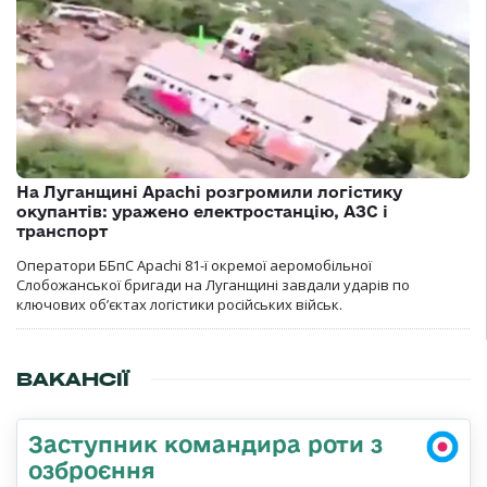
На Луганщині Apachi розгромили логістику
окупантів: уражено електростанцію, АЗС і
транспорт
Оператори ББпС Apachi 81-ї окремої аеромобільної
Слобожанської бригади на Луганщині завдали ударів по
ключових об’єктах логістики російських військ.
ВАКАНСІЇ
Заступник командира роти з
озброєння