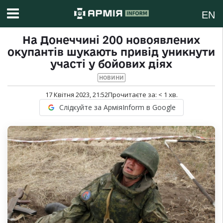
EN
На Донеччині 200 новоявлених
окупантів шукають привід уникнути
участі у бойових діях
НОВИНИ
17 Квітня 2023, 21:52
Прочитаєте за:
< 1
хв.
Слідкуйте за АрміяInform в Google