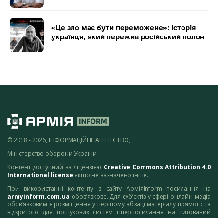
«Це зло має бути переможене»: історія
українця, який пережив російський полон
© 2018 - 2026, ІНФОРМАЦІЙНЕ АГЕНТСТВО,
Міністерство оборони України
Контент доступний за ліцензією
Creative Commons Attribution 4.0
International license
якщо не зазначено інше.
При використанні контенту з сайту АрміяInform посилання на
armyinform.com.ua
обов’язкове. Для суб’єктів у сфері онлайн-медіа
обов’язковим є розміщення у першому абзаці матеріалу прямого та
відкритого для пошукових систем гіперпосилання на цитований