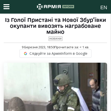
EN
Із Голої Пристані та Нової Збур’ївки
окупанти вивозять награбоване
майно
НОВИНИ
9 Березня 2023, 18:50
Прочитаєте за:
< 1
хв.
Слідкуйте за АрміяInform в Google