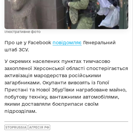
Ілюстративне фото
Про це у Facebook
повідомляє
Генеральний
штаб ЗСУ.
У окремих населених пунктах тимчасово
захопленої Херсонської області спостерігається
активізація мародерства російськими
загарбниками. Окупанти вивозять із Голої
Пристані та Нової Збур’ївки награбоване майно,
побутову техніку, вантажними автомобілями,
якими доставляли боєприпаси своїм
підрозділам.
STOPRUSSIA
АГРЕСІЯ РФ