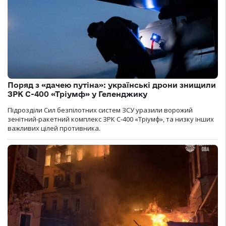
Поряд з «дачею путіна»: українські дрони знищили
ЗРК С-400 «Тріумф» у Геленджику
Підрозділи Сил безпілотних систем ЗСУ уразили ворожий
зенітний-ракетний комплекс ЗРК С-400 «Тріумф», та низку інших
важливих цілей противника.