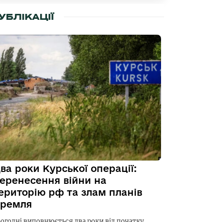
УБЛІКАЦІЇ
ва роки Курської операції:
еренесення війни на
ериторію рф та злам планів
ремля
ьогодні виповнюється два роки від початку