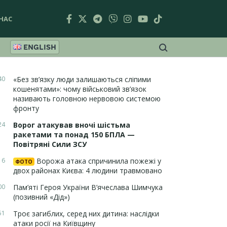
НАС
ENGLISH
40
«Без зв’язку люди залишаються сліпими
кошенятами»: чому військовий зв’язок
називають головною нервовою системою
фронту
24
Ворог атакував вночі шістьма
ракетами та понад 150 БПЛА —
Повітряні Сили ЗСУ
16
Ворожа атака спричинила пожежі у
ФОТО
двох районах Києва: 4 людини травмовано
00
Пам’яті Героя України В’ячеслава Шимчука
(позивний «Дід»)
51
Троє загиблих, серед них дитина: наслідки
атаки росії на Київщину