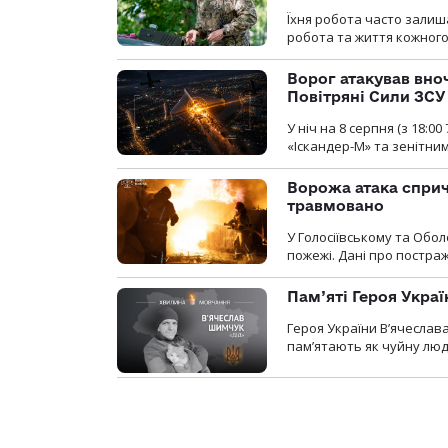
Їхня робота часто залиш
робота та життя кожного
Ворог атакував вно
Повітряні Сили ЗСУ
У ніч на 8 серпня (з 18:
«Іскандер-М» та зенітни
Ворожа атака сприч
травмовано
У Голосіївському та Обо
пожежі. Дані про постр
Пам’яті Героя Укра
Героя України В’ячеслав
пам’ятають як чуйну люд