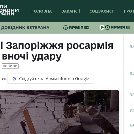
ГОЛОВНА
ВАКАНСІЇ
СОЦЗАХИСТ
ПРО 
ДОВІДНИК ВЕТЕРАНА
і Запоріжжя росармія
9:
 вночі удару
НОВИНИ
9:
Слідкуйте за АрміяInform в Google
1
хв.
9:
9:
8: