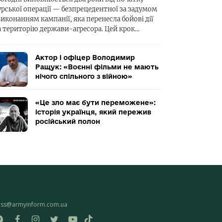
урської операції — безпрецедентної за задумом
виконанням кампанії, яка перенесла бойові дії
а територію держави-агресора. Цей крок…
Актор і офіцер Володимир
Ращук: «Воєнні фільми не мають
нічого спільного з війною»
«Це зло має бути переможене»:
історія українця, який пережив
російський полон
ess@armyinform.com.ua