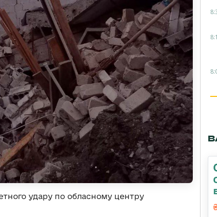
8:
8:
8:
В
акетного удару по обласному центру