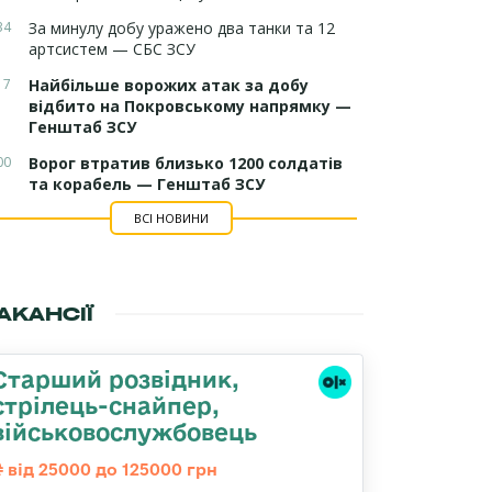
34
За минулу добу уражено два танки та 12
артсистем — СБС ЗСУ
17
Найбільше ворожих атак за добу
відбито на Покровському напрямку —
Генштаб ЗСУ
00
Ворог втратив близько 1200 солдатів
та корабель — Генштаб ЗСУ
ВСІ НОВИНИ
АКАНСІЇ
Стаpший pозвідник,
стрілець-снайпеp,
військовослужбовець
від 25000 до 125000 грн