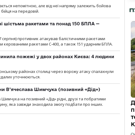
ається непомітною, але від неї напряму залежить бойова
П
 бійця на передовій.
чі шістьма ракетами та понад 150 БПЛА —
00 7 серпня) противник атакував балістичними ракетами
ми керованими ракетами С-400, а також 151 ударним БПЛА.
инила пожежі у двох районах Києва: 4 людини
лонському районах столиці через ворожу атаку спалахнули
аждалих уточнюються.
їни В’ячеслава Шимчука (позивний «Дід»)
а Шимчука на позивний «Дід» рідні, друзі та побратими
Д
ину, яка завжди знаходила змогу подбати про інших.
п
т
К
С