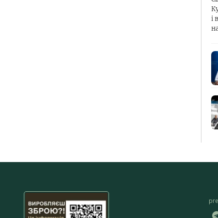
К
і 
н
pr