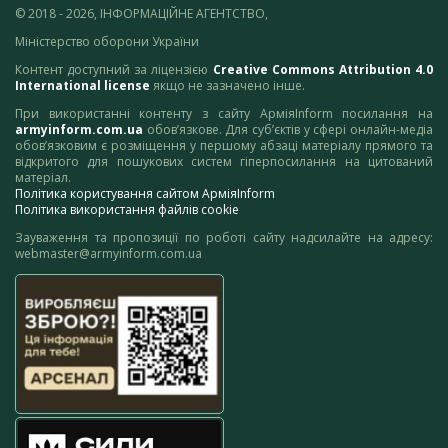
© 2018 - 2026, ІНФОРМАЦІЙНЕ АГЕНТСТВО,
Міністерство оборони України
Контент доступний за ліцензією
Creative Commons Attribution 4.0
International license
якщо не зазначено інше.
При використанні контенту з сайту АрміяInform посилання на
armyinform.com.ua
обов’язкове. Для суб’єктів у сфері онлайн-медіа
обов’язковим є розміщення у першому абзаці матеріалу прямого та
відкритого для пошукових систем гіперпосилання на цитований
матеріал.
Політика користування сайтом АрміяInform
Політика використання файлів cookie
Зауваження та пропозиції по роботі сайту надсилайте на адресу:
webmaster@armyinform.com.ua