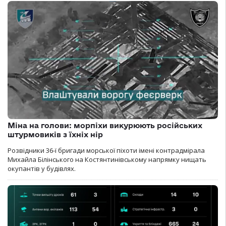
Міна на голови: морпіхи викурюють російських
штурмовиків з їхніх нір
Розвідники 36-ї бригади морської піхоти імені контрадмірала
Михайла Білінського на Костянтинівському напрямку нищать
окупантів у будівлях.