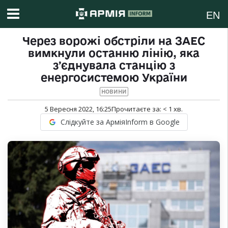
EN
Через ворожі обстріли на ЗАЕС
вимкнули останню лінію, яка
зʼєднувала станцію з
енергосистемою України
НОВИНИ
5 Вересня 2022, 16:25
Прочитаєте за:
< 1
хв.
Слідкуйте за АрміяInform в Google