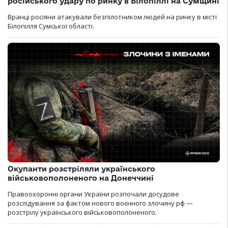
російського удару по ринку в Білопіллі на Сумщині
Вранці росіяни атакували безпілотником людей на ринку в місті
Білопілля Сумської області.
Окупанти розстріляли українського
військовополоненого на Донеччині
Правоохоронні органи України розпочали досудове
розслідування за фактом нового воєнного злочину рф —
розстрілу українського військовополоненого.