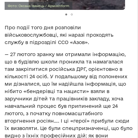
Фото: Оксана Іванець / АрміяInform
Про події того дня розповіли
військовослужбовці, які наразі проходять
службу в підрозділі ССО «Азов».
— 27 лютого зранку ми отримали інформацію,
що в будівлю школи проникла та намагалася
там закріпитися російська ДРГ, орієнтовно в
кількості 24 осіб. У подальшому від полонених
ми дізналися, що їм надійшла інформація, що
нібито «бендерівці та нацисти» взяли в
заручники дітей та працівників закладу, хоча
навчальний процес був припинений ще 24
лютого, з початку повномасштабного
вторгнення росіян…. І ці «герої» прибули сюди
їх визволяти. Це були спецпризначенці, що було
видно з їхніх професійних дій: як вони