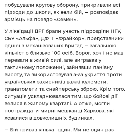
побудували кругову оборону, прикривали всі
підходи до школи, як вели бій, — розповідає
армієць на псевдо «Семен».
У ліквідації ДРГ брали участь підрозділи НГУ,
СБУ «Альфа», ДФТГ «Фрайкор», представники
однієї з механізованих бригад — загальною
кількістю близько 100 осіб. Ворог, хоч і не мав
переваги в живій силі, але вигравав у
тактичному положенні, зайнявши панівну
висоту, та використовував з-за укриття проти
українських захисників важкі кулемети,
гранатомети та снайперську зброю. Крім того,
ситуація ускладнювалася тим, що бойові дії
велися в жилому кварталі. А отже, могли
постраждати мирні мешканці Харкова, які
ховалися в довколишніх будинках.
— Бій тривав кілька годин. Ми не один раз