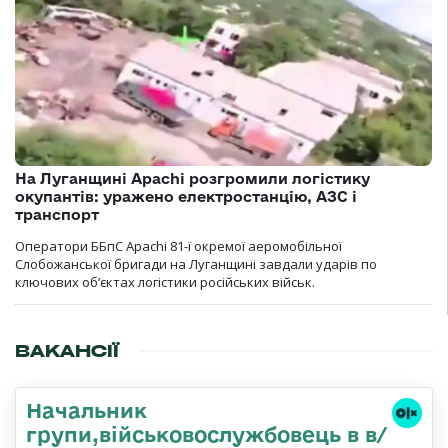
На Луганщині Apachi розгромили логістику
окупантів: уражено електростанцію, АЗС і
транспорт
Оператори ББпС Apachi 81-ї окремої аеромобільної
Слобожанської бригади на Луганщині завдали ударів по
ключових об’єктах логістики російських військ.
ВАКАНСІЇ
Начальник
групи,військовослужбовець в в/