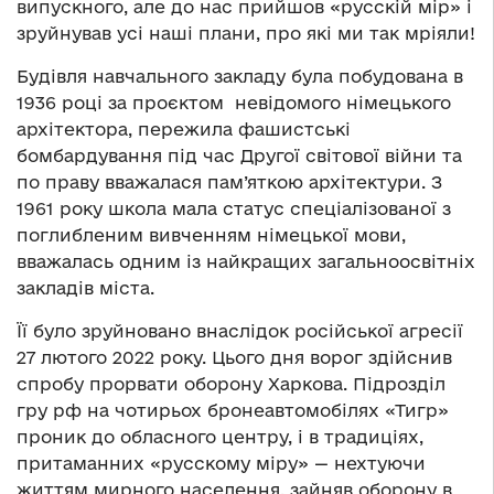
випускного, але до нас прийшов «русскій мір» і
зруйнував усі наші плани, про які ми так мріяли!
Будівля навчального закладу була побудована в
1936 році за проєктом невідомого німецького
архітектора, пережила фашистські
бомбардування під час Другої світової війни та
по праву вважалася пам’яткою архітектури. З
1961 року школа мала статус спеціалізованої з
поглибленим вивченням німецької мови,
вважалась одним із найкращих загальноосвітніх
закладів міста.
Її було зруйновано внаслідок російської агресії
27 лютого 2022 року. Цього дня ворог здійснив
спробу прорвати оборону Харкова. Підрозділ
гру рф на чотирьох бронеавтомобілях «Тигр»
проник до обласного центру, і в традиціях,
притаманних «русскому міру» — нехтуючи
життям мирного населення, зайняв оборону в