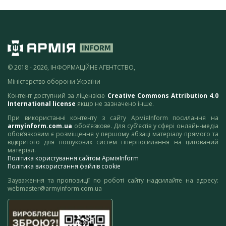
© 2018 - 2026, ІНФОРМАЦІЙНЕ АГЕНТСТВО,
Міністерство оборони України
Контент доступний за ліцензією
Creative Commons Attribution 4.0
International license
якщо не зазначено інше.
При використанні контенту з сайту АрміяInform посилання на
armyinform.com.ua
обов’язкове. Для суб’єктів у сфері онлайн-медіа
обов’язковим є розміщення у першому абзаці матеріалу прямого та
відкритого для пошукових систем гіперпосилання на цитований
матеріал.
Політика користування сайтом АрміяInform
Політика використання файлів cookie
Зауваження та пропозиції по роботі сайту надсилайте на адресу:
webmaster@armyinform.com.ua