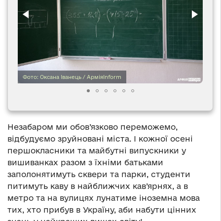
Фото: Оксана Іванець / АрміяInform
Незабаром ми обов’язково переможемо,
відбудуємо зруйновані міста. І кожної осені
першокласники та майбутні випускники у
вишиванках разом з їхніми батьками
заполонятимуть сквери та парки, студенти
питимуть каву в найближчих кав’ярнях, а в
метро та на вулицях лунатиме іноземна мова
тих, хто прибув в Україну, аби набути цінних