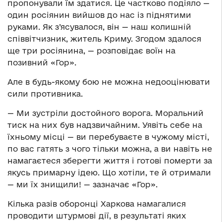
пропонували їм здатися. Це частково подіяло —
один росіянин вийшов до нас із піднятими
руками. Як з’ясувалося, він — наш колишній
співвітчизник, житель Криму. Згодом здалося
ще три росіянина, — розповідає воїн на
позивний «Гор».
Але в будь-якому бою не можна недооцінювати
сили противника.
— Ми зустріли достойного ворога. Моральний
тиск на них був надзвичайним. Уявіть себе на
їхньому місці — ви перебуваєте в чужому місті,
по вас гатять з чого тільки можна, а ви навіть не
намагаєтеся зберегти життя і готові померти за
якусь примарну ідею. Що хотіли, те й отримали
— ми їх знищили! — зазначає «Гор».
Кілька разів оборонці Харкова намагалися
проводити штурмові дії, в результаті яких