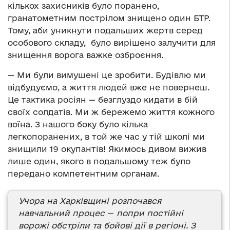
кількох захисників було поранено,
гранатометним пострілом знищено один БТР.
Тому, аби уникнути подальших жертв серед
особового складу, було вирішено залучити для
знищення ворога важке озброєння.
— Ми були вимушені це зробити. Будівлю ми
відбудуємо, а життя людей вже не повернеш.
Це тактика росіян — безглуздо кидати в бій
своїх солдатів. Ми ж бережемо життя кожного
воїна. З нашого боку було кілька
легкопоранених, в той же час у тій школі ми
знищили 19 окупантів! Якимось дивом вижив
лише один, якого в подальшому теж було
передано компетентним органам.
Учора на Харківщині розпочався
навчальний процес
—
попри постійні
ворожі обстріли та бойові дії в регіоні. З