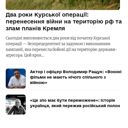
Два роки Курської операції:
перенесення війни на територію рф та
злам планів Кремля
Сьогодні виповнюється два роки від початку Курської
операції — безпрецедентної за задумом і виконанням
кампанії, яка перенесла бойові дії на територію держави-
агресора. Цей крок…
Актор і офіцер Володимир Ращук: «Воєнні
фільми не мають нічого спільного з
війною»
«Це зло має бути переможене»: історія
українця, який пережив російський полон