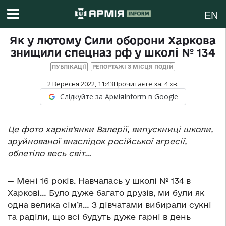
EN
Як у лютому Сили оборони Харкова
знищили спецназ рф у школі № 134
ПУБЛІКАЦІЇ
РЕПОРТАЖІ З МІСЦЯ ПОДІЙ
2 Вересня 2022, 11:43
Прочитаєте за:
4
хв.
Слідкуйте за АрміяInform в Google
Це фото харків’янки Валерії, випускниці школи,
зруйнованої внаслідок російської агресії,
облетіло весь світ…
— Мені 16 років. Навчалась у школі № 134 в
Харкові… Було дуже багато друзів, ми були як
одна велика сім’я… З дівчатами вибирали сукні
та раділи, що всі будуть дуже гарні в день