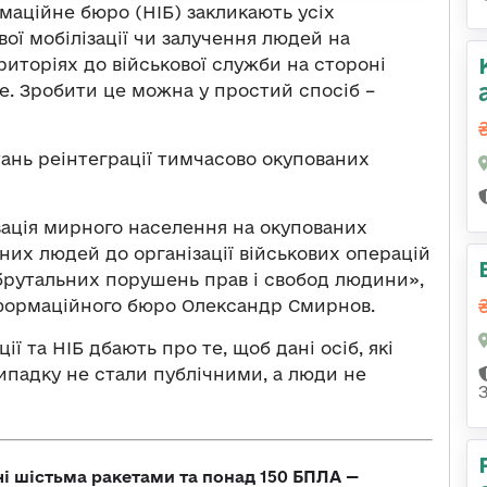
маційне бюро (НІБ) закликають усіх
ої мобілізації чи залучення людей на
иторіях до військової служби на стороні
е. Зробити це можна у простий спосіб –
ань реінтеграції тимчасово окупованих
ація мирного населення на окупованих
ьних людей до організації військових операцій
брутальних порушень прав і свобод людини»,
нформаційного бюро Олександр Смирнов.
ї та НІБ дбають про те, щоб дані осіб, які
падку не стали публічними, а люди не
чі шістьма ракетами та понад 150 БПЛА —