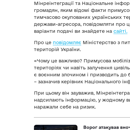
Мінреінтеграції та Національне інфор
громадян, яким відомі факти примусов
тимчасово окупованих українських тер
держави-агресора, повідомляти про ц
варіанти подачі ви знайдете на
сайті
.
Про це
повідомляє
Міністерство з пит
територій України.
«Чому це важливо? Примусова мобіліз
територіях чи навіть залучення цивіл
є воєнним злочином і призводить до 
– зазначив керівник Національного і
При цьому він зауважив, Мінреінтеграці
надсилають інформацію, у жодному ви
наражали себе на ризик.
Ворог атакував вно