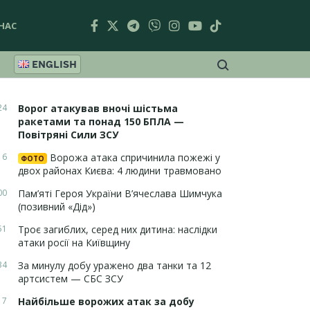
НАС
ENGLISH
24
Ворог атакував вночі шістьма
ракетами та понад 150 БПЛА —
Повітряні Сили ЗСУ
16
Ворожа атака спричинила пожежі у
ФОТО
двох районах Києва: 4 людини травмовано
00
Пам’яті Героя України В’ячеслава Шимчука
(позивний «Дід»)
51
Троє загиблих, серед них дитина: наслідки
атаки росії на Київщину
34
За минулу добу уражено два танки та 12
артсистем — СБС ЗСУ
17
Найбільше ворожих атак за добу