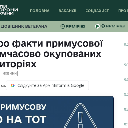
ГОЛОВНА
ВАКАНСІЇ
СОЦЗАХИСТ
ПРО 
ДОВІДНИК ВЕТЕРАНА
ро факти примусової
9:
тимчасово окупованих
иторіях
9:
НОВИНИ
9:
Слідкуйте за АрміяInform в Google
хв.
8:
8:
8: