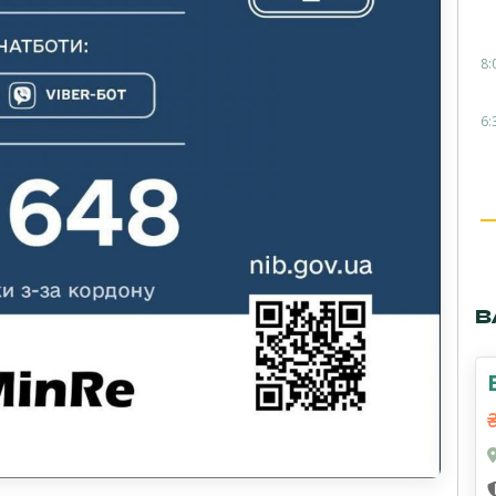
8:
6:
В