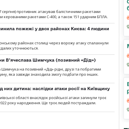
00 7 серпня) противник атакував балістичними ракетами
ми керованими ракетами С-400, а також 151 ударним БПЛА.
инила пожежі у двох районах Києва: 4 людини
лонському районах столиці через ворожу атаку спалахнули
аждалих уточнюються.
їни В’ячеслава Шимчука (позивний «Дід»)
а Шимчука на позивний «Дід» рідні, друзі та побратими
ину, яка завжди знаходила змогу подбати про інших.
д них дитина: наслідки атаки росії на Київщину
ївської області внаслідок російської атаки загинули троє
2022 року народження. Ще троє людей постраждали.