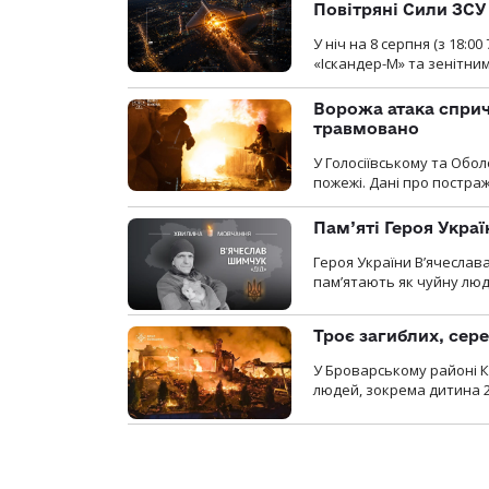
Повітряні Сили ЗСУ
У ніч на 8 серпня (з 18:
«Іскандер-М» та зенітни
Ворожа атака сприч
травмовано
У Голосіївському та Обо
пожежі. Дані про постр
Пам’яті Героя Укра
Героя України В’ячеслав
пам’ятають як чуйну люд
Троє загиблих, сере
У Броварському районі Ки
людей, зокрема дитина 