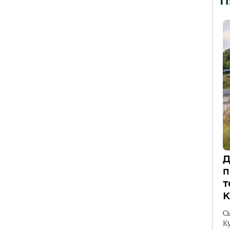
П
Д
п
т
К
С
К