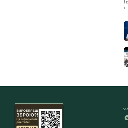
і 
н
pr