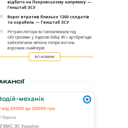
відбито на Покровському напрямку —
Генштаб ЗСУ
00
Ворог втратив близько 1200 солдатів
та корабель — Генштаб ЗСУ
30
Ретранслятори встановлювали під
обстрілами: у Харкові бійці 40-ї артбригади
забезпечили зв’язок попри вогонь
ворожих снайперів
ВСІ НОВИНИ
АКАНСІЇ
Водій-механік
від 20000 до 20000 грн
Одеса
ВМС ЗС України