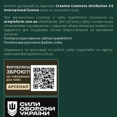
Контент доступний за ліцензією
Creative Commons Attribution 4.0
International license
якщо не зазначено інше.
При використанні контенту з сайту АрміяInform посилання на
armyinform.com.ua
обов’язкове. Для суб’єктів у сфері онлайн-медіа
обов’язковим є розміщення у першому абзаці матеріалу прямого та
відкритого для пошукових систем гіперпосилання на цитований
матеріал.
Політика користування сайтом АрміяInform
Політика використання файлів cookie
Зауваження та пропозиції по роботі сайту надсилайте на адресу:
webmaster@armyinform.com.ua