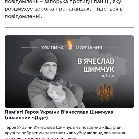
повідомлень – запорука протидії паніці, яку
роздмухує ворожа пропаганда», – йдеться в
повідомленні.
Пам’яті Героя України В’ячеслава Шимчука
(позивний «Дід»)
Героя України В’ячеслава Шимчука на позивний «Дід» рідні,
друзі та побратими пам’ятають як чуйну людину, яка завжди
знаходила змогу подбати про інших.