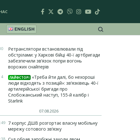
НАС
ENGLISH
30
Ретранслятори встановлювали під
обстрілами: у Харкові бійці 40-ї артбригади
забезпечили зв’язок попри вогонь
ворожих снайперів
14
«Треба йти далі, бо нехороші
ЛАЙФСТОРІ
люди відходять з позицій»: зв’язківець 40-ї
артилерійської бригади про
Слобожанський наступ, 155-й калібр і
Starlink
07.08.2026
:49
7 корпус ДШВ розгортає власну мобільну
мережу сотового зв’язку
:38
Суд обрав запобіжні заходи двом