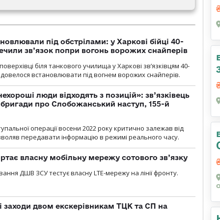
новлювали під обстрілами: у Харкові бійці 40-
печили зв’язок попри вогонь ворожих снайперів
оверхівці біля танкового училища у Харкові зв’язківцям 40-
и довелося встановлювати під вогнем ворожих снайперів.
 нехороші люди відходять з позицій»: зв’язківець
ї бригади про Слобожанський наступ, 155-й
тупальної операції восени 2022 року критично залежав від
озволяв передавати інформацію в режимі реального часу.
ртає власну мобільну мережу сотового зв’язку
вання ДШВ ЗСУ тестує власну LTE-мережу на лінії фронту.
і заходи двом екскерівникам ТЦК та СП на