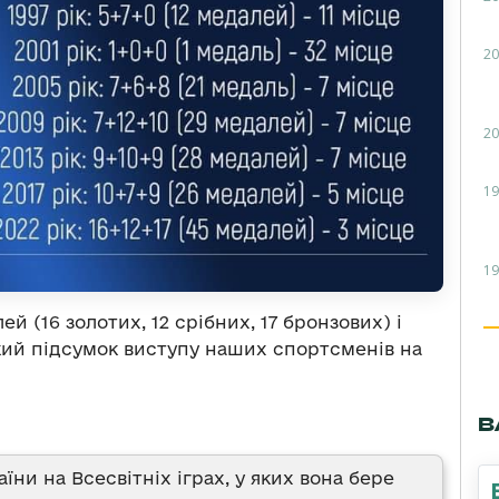
20
20
19
19
й (16 золотих, 12 срібних, 17 бронзових) і
акий підсумок виступу наших спортсменів на
В
ни на Всесвітніх іграх, у яких вона бере