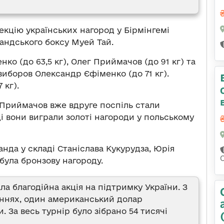
лекцію українських нагород у Бірмінгемі
андського боксу Муей Тай.
о (до 63,5 кг), Олег Приймачов (до 91 кг) та
 виборов Олександр Єфіменко (до 71 кг).
 кг).
 Приймачов вже вдруге поспіль стали
ці вони виграли золоті нагороди у польському
анда у складі Станіслава Кукурудза, Юрія
була бронзову нагороду.
ла благодійна акція на підтримку України. З
аннях, один американський долар
 За весь турнір було зібрано 54 тисячі