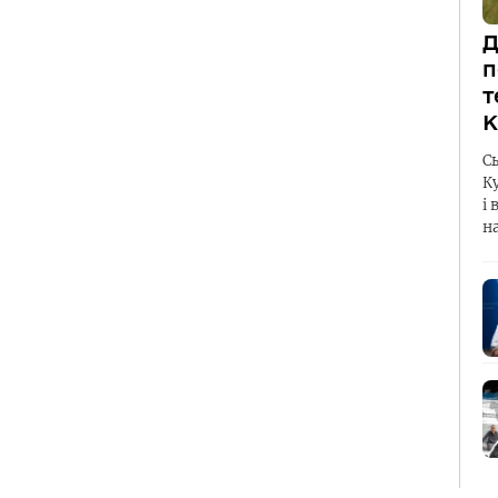
Д
п
т
К
С
К
і 
н