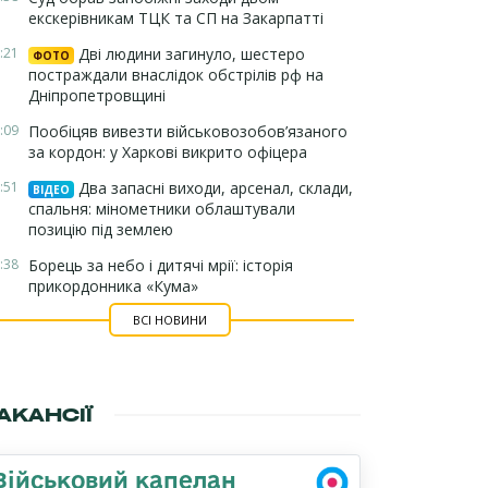
екскерівникам ТЦК та СП на Закарпатті
:21
Дві людини загинуло, шестеро
ФОТО
постраждали внаслідок обстрілів рф на
Дніпропетровщині
:09
Пообіцяв вивезти військовозобов’язаного
за кордон: у Харкові викрито офіцера
:51
Два запасні виходи, арсенал, склади,
ВІДЕО
спальня: мінометники облаштували
позицію під землею
:38
Борець за небо і дитячі мрії: історія
прикордонника «Кума»
ВСІ НОВИНИ
АКАНСІЇ
Військовий капелан