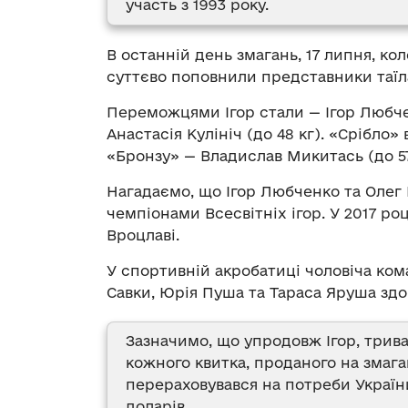
участь з 1993 року.
В останній день змагань, 17 липня, ко
суттєво поповнили представники таїл
Переможцями Ігор стали — Ігор Любченк
Анастасія Кулініч (до 48 кг). «Срібло»
«Бронзу» — Владислав Микитась (до 57
Нагадаємо, що Ігор Любченко та Олег
чемпіонами Всесвітніх ігор. У 2017 ро
Вроцлаві.
У спортивній акробатиці чоловіча ком
Савки, Юрія Пуша та Тараса Яруша здо
Зазначимо, що упродовж Ігор, трива
кожного квитка, проданого на змаг
перераховувався на потреби України.
доларів.