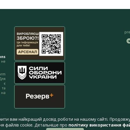
pr
ons
не
orm
Для
м є
 та
 на
 на
чити вам найкращий досвід роботи на нашому сайті. Продовжу
я файлів cookie. Детальніше про
політику використання фай