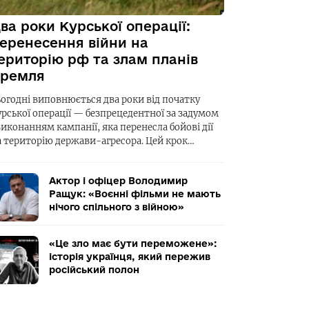
ва роки Курської операції:
еренесення війни на
ериторію рф та злам планів
ремля
ьогодні виповнюється два роки від початку
урської операції — безпрецедентної за задумом
виконанням кампанії, яка перенесла бойові дії
а територію держави-агресора. Цей крок…
Актор і офіцер Володимир
Ращук: «Воєнні фільми не мають
нічого спільного з війною»
«Це зло має бути переможене»:
історія українця, який пережив
російський полон