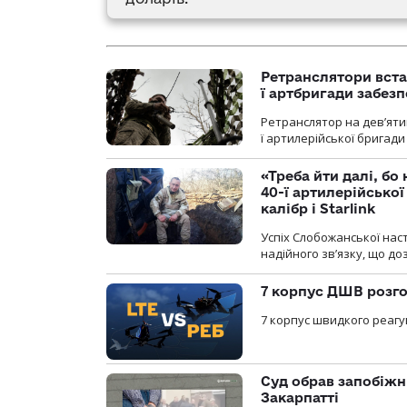
Ретранслятори вста
ї артбригади забез
Ретранслятор на дев’ятип
ї артилерійської бригад
«Треба йти далі, бо
40-ї артилерійсько
калібр і Starlink
Успіх Слобожанської нас
надійного зв’язку, що д
7 корпус ДШВ розго
7 корпус швидкого реагу
Суд обрав запобіжн
Закарпатті