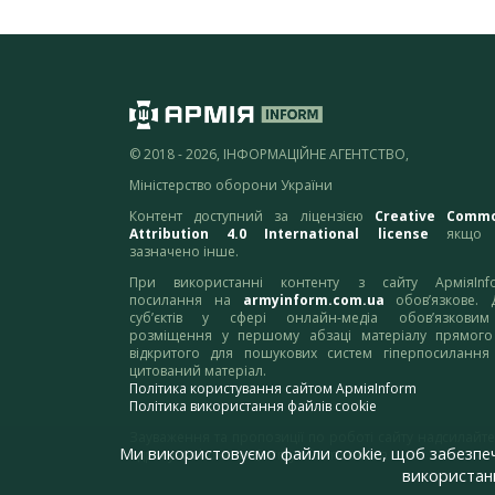
© 2018 - 2026, ІНФОРМАЦІЙНЕ АГЕНТСТВО,
Міністерство оборони України
Контент доступний за ліцензією
Creative Comm
Attribution 4.0 International license
якщо 
зазначено інше.
При використанні контенту з сайту АрміяInf
посилання на
armyinform.com.ua
обов’язкове. 
суб’єктів у сфері онлайн-медіа обов’язкови
розміщення у першому абзаці матеріалу прямого
відкритого для пошукових систем гіперпосилання
цитований матеріал.
Політика користування сайтом АрміяInform
Політика використання файлів cookie
Зауваження та пропозиції по роботі сайту надсилайте
Ми використовуємо файли cookie, щоб забезпе
адресу:
webmaster@armyinform.com.ua
використанн