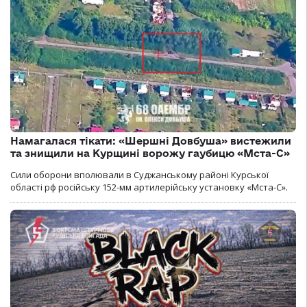
Намагалася тікати: «Шершні Довбуша» вистежили
та знищили на Курщині ворожу гаубицю «Мста-С»
Сили оборони вполювали в Суджанському районі Курської
області рф російську 152-мм артилерійську установку «Мста-С».