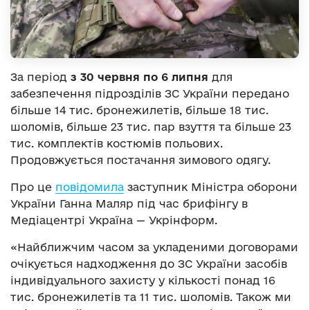
За період
з 30 червня по 6 липня
для
забезпечення підрозділів ЗС України передано
більше 14 тис. бронежилетів, більше 18 тис.
шоломів, більше 23 тис. пар взуття та більше 23
тис. комплектів костюмів польових.
Продовжується постачання зимового одягу.
Про це
повідомила
заступник Міністра оборони
України Ганна Маляр під час брифінгу в
Медіацентрі Україна — Укрінформ.
«Найближчим часом за укладеними договорами
очікується надходження до ЗС України засобів
індивідуального захисту у кількості понад 16
тис. бронежилетів та 11 тис. шоломів. Також ми