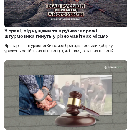
У траві, під кущами та в руїнах: ворожі
штурмовики гинуть у різноманітних місцях
Дронарі 5-ї штурмової Київської бригади зробили добірку
уражень російських піхотинців, які ішли до наших позицій.