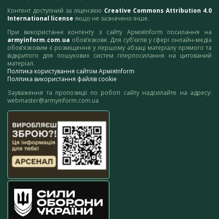
Контент доступний за ліцензією
Creative Commons Attribution 4.0
International license
якщо не зазначено інше.
При використанні контенту з сайту АрміяInform посилання на
armyinform.com.ua
обов’язкове. Для суб’єктів у сфері онлайн-медіа
обов’язковим є розміщення у першому абзаці матеріалу прямого та
відкритого для пошукових систем гіперпосилання на цитований
матеріал.
Політика користування сайтом АрміяInform
Політика використання файлів cookie
Зауваження та пропозиції по роботі сайту надсилайте на адресу:
webmaster@armyinform.com.ua