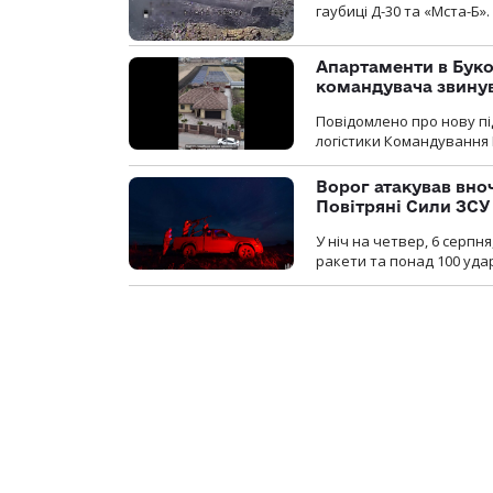
гаубиці Д-30 та «Мста-Б».
Апартаменти в Буков
командувача звинув
Повідомлено про нову п
логістики Командування 
Ворог атакував вно
Повітряні Сили ЗСУ
У ніч на четвер, 6 серпня
ракети та понад 100 уда