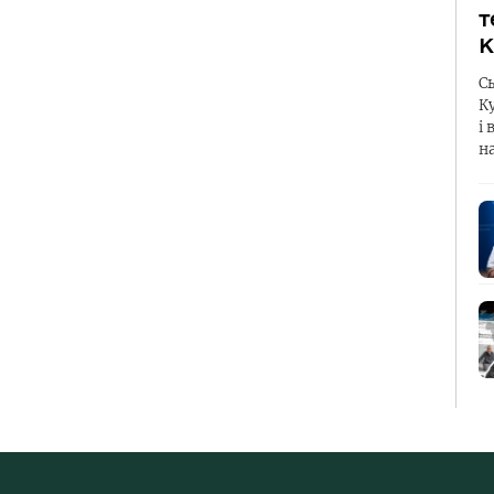
т
К
С
К
і 
н