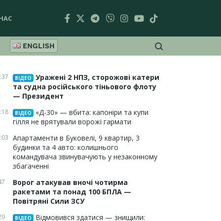
НАС
ENGLISH
:37
Уражені 2 НПЗ, сторожові катери
ВІДЕО
та судна російського тіньового флоту
— Президент
:18
«Д-30» — вбита: капоніри та купи
ВІДЕО
гілля не врятували ворожі гармати
:03
Апартаменти в Буковелі, 9 квартир, 3
будинки та 4 авто: колишнього
командувача звинувачують у незаконному
збагаченні
47
Ворог атакував вночі чотирма
ракетами та понад 100 БПЛА —
Повітряні Сили ЗСУ
29
Відмовився здатися — знищили:
ВІДЕО