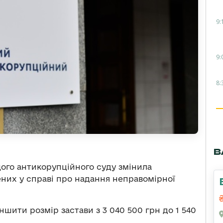
9:
9:
8:
В
ищого антикорупційного суду змінила
ених у справі про надання неправомірної
ити розмір застави з 3 040 500 грн до 1 540