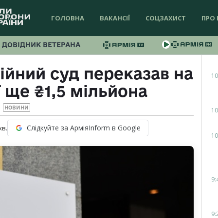
ГОЛОВНА
ВАКАНСІЇ
СОЦЗАХИСТ
ПРО 
ДОВІДНИК ВЕТЕРАНА
йний суд переказав на
10
 ще ₴1,5 мільйона
НОВИНИ
10
Слідкуйте за АрміяInform в Google
хв.
10
9:
9: