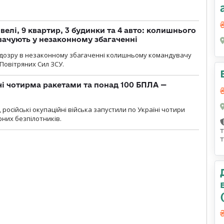
елі, 9 квартир, 3 будинки та 4 авто: колишнього
ачують у незаконному збагаченні
ідозру в незаконному збагаченні колишньому командувачу
Повітряних Сил ЗСУ.
чі чотирма ракетами та понад 100 БПЛА —
, російські окупаційні війська запустили по Україні чотири
рних безпілотників.