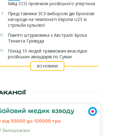
бійці ССО провчили російського упертюха
14
Представники ЗСУ вибороли дві бронзові
нагороди на чемпіонаті Європи U23 зі
стрільби кульової
00
Пам’яті штурмовика з Австралії Брока
Тенанта Грінвуда
39
Понад 10 людей травмовані внаслідок
російських авіаударів по Сумах
ВСІ НОВИНИ
АКАНСІЇ
Бойовий медик взводу
від 50000 до 120000 грн
Запоріжжя