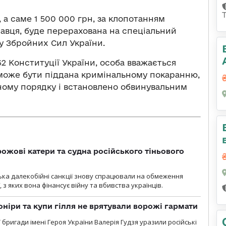
 а саме 1 500 000 грн, за клопотанням
давця, буде перерахована на спеціальний
у Збройних Сил України.
62 Конституції України, особа вважається
 може бути піддана кримінальному покаранню,
нному порядку і встановлено обвинувальним
рожові катери та судна російського тіньового
нська далекобійні санкції знову спрацювали на обмеження
, з яких вона фінансує війну та вбивства українців.
оніри та купи гілля не врятували ворожі гармати
ї бригади імені Героя України Валерія Гудзя уразили російські