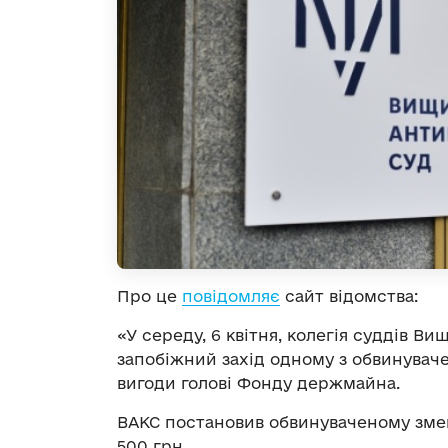
Про це
повідомляє
сайт відомства:
«У середу, 6 квітня, колегія суддів В
запобіжний захід одному з обвинувач
вигоди голові Фонду держмайна.
ВАКС постановив обвинуваченому зменш
500 грн.