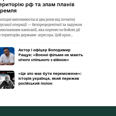
ериторію рф та злам планів
ремля
ьогодні виповнюється два роки від початку
урської операції — безпрецедентної за задумом
виконанням кампанії, яка перенесла бойові дії
а територію держави-агресора. Цей крок…
Актор і офіцер Володимир
Ращук: «Воєнні фільми не мають
нічого спільного з війною»
«Це зло має бути переможене»:
історія українця, який пережив
російський полон