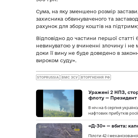
Сума, на яку зменшено розмір застави,
захисника обвинуваченого та заставо
рахунок для збору коштів на підтримк
Відповідно до частини першої статті 
невинуватою у вчиненні злочину і не
доки її вину не буде доведено в зако
вироком суду».
STOPRUSSIA
ВМС ЗСУ
ВТОРГНЕННЯ РФ
Уражені 2 НПЗ, сто
флоту — Президент
В ніч на 6 серпня украї
нафтових прибутків росії
«Д-30» — вбита: кап
Пілоти 42-ї механізовано