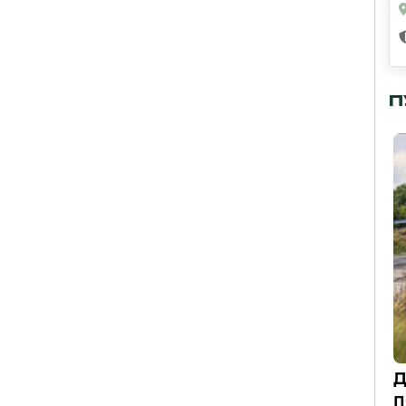
П
Д
п