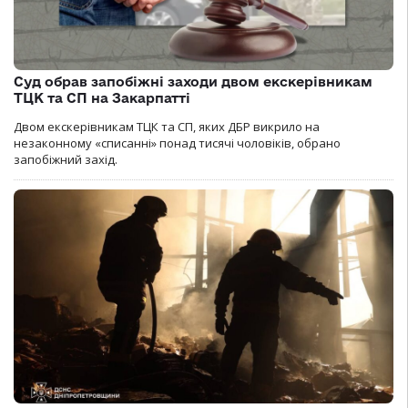
Суд обрав запобіжні заходи двом екскерівникам
ТЦК та СП на Закарпатті
Двом екскерівникам ТЦК та СП, яких ДБР викрило на
незаконному «списанні» понад тисячі чоловіків, обрано
запобіжний захід.