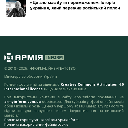
«Це зло має бути переможене»: історія
українця, який пережив російський полон
© 2018 - 2026, ІНФОРМАЦІЙНЕ АГЕНТСТВО,
Міністерство оборони України
Контент доступний за ліцензією
Creative Commons Attribution 4.0
International license
якщо не зазначено інше.
При використанні контенту з сайту АрміяInform посилання на
armyinform.com.ua
обов’язкове. Для суб’єктів у сфері онлайн-медіа
обов’язковим є розміщення у першому абзаці матеріалу прямого та
відкритого для пошукових систем гіперпосилання на цитований
матеріал.
Політика користування сайтом АрміяInform
Політика використання файлів cookie