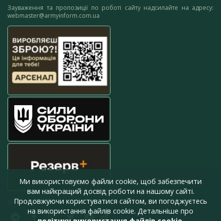
Зауваження та пропозиції по роботі сайту надсилайте на адресу:
webmaster@armyinform.com.ua
Ми використовуємо файли cookie, щоб забезпечити
вам найкращий досвід роботи на нашому сайті.
Продовжуючи користуватися сайтом, ви погоджуєтесь
press@armyinform.com.ua
на використання файлів cookie. Детальніше про
політику використання файлів cookie
.