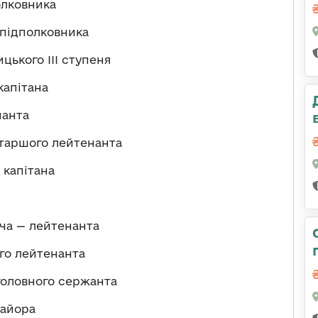
олковника
підполковника
ького ІІІ ступеня
апітана
нанта
таршого лейтенанта
 капітана
ча — лейтенанта
го лейтенанта
головного сержанта
майора