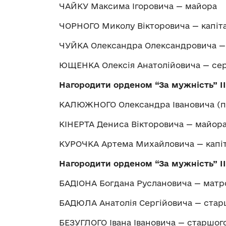
ЧАЙКУ Максима Ігоровича — майора
ЧОРНОГО Миколу Вікторовича — капіт
ЧУЙКА Олександра Олександровича — 
ЮЩЕНКА Олексія Анатолійовича — се
Нагородити орденом “За мужність” І
КАЛЮЖНОГО Олександра Івановича (п
КІНЕРТА Дениса Вікторовича — майор
КУРОЧКА Артема Михайловича — капі
Нагородити орденом “За мужність” ІІ
БАДІОНА Богдана Руслановича — матр
БАДЮЛА Анатолія Сергійовича — стар
БЕЗУГЛОГО Івана Івановича — старшог