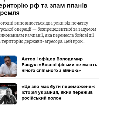
ериторію рф та злам планів
ремля
ьогодні виповнюється два роки від початку
урської операції — безпрецедентної за задумом
виконанням кампанії, яка перенесла бойові дії
а територію держави-агресора. Цей крок…
Актор і офіцер Володимир
Ращук: «Воєнні фільми не мають
нічого спільного з війною»
«Це зло має бути переможене»:
історія українця, який пережив
російський полон