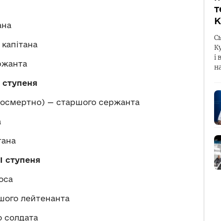
т
К
ана
С
капітана
К
і 
ржанта
н
І ступеня
осмертно) — старшого сержанта
а
тана
І ступеня
оса
шого лейтенанта
о солдата