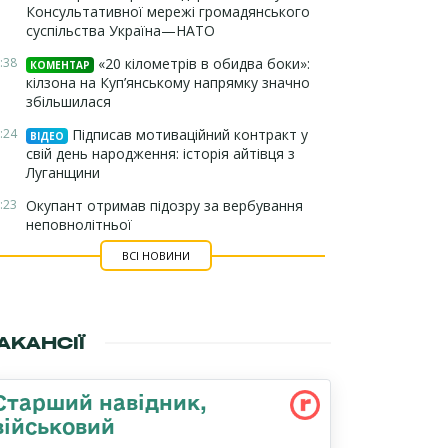
Консультативної мережі громадянського
суспільства Україна—НАТО
:38
«20 кілометрів в обидва боки»:
КОМЕНТАР
кілзона на Куп’янському напрямку значно
збільшилася
:24
Підписав мотиваційний контракт у
ВІДЕО
свій день народження: історія айтівця з
Луганщини
:23
Окупант отримав підозру за вербування
неповнолітньої
ВСІ НОВИНИ
АКАНСІЇ
Стаpший навідник,
військовий