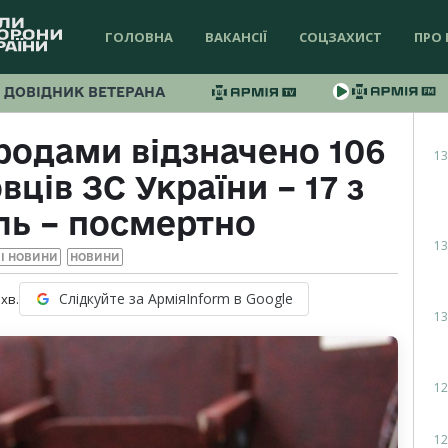
ГОЛОВНА
ВАКАНСІЇ
СОЦЗАХИСТ
ПРО 
ДОВІДНИК ВЕТЕРАНА
одами відзначено 106
13
ців ЗС України – 17 з
ль – посмертно
13
І НОВИНИ
НОВИНИ
Слідкуйте за АрміяInform в Google
хв.
13
12
12