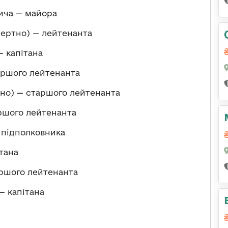
ича — майора
ертно) — лейтенанта
 капітана
ршого лейтенанта
но) — старшого лейтенанта
ршого лейтенанта
 підполковника
тана
аршого лейтенанта
 капітана