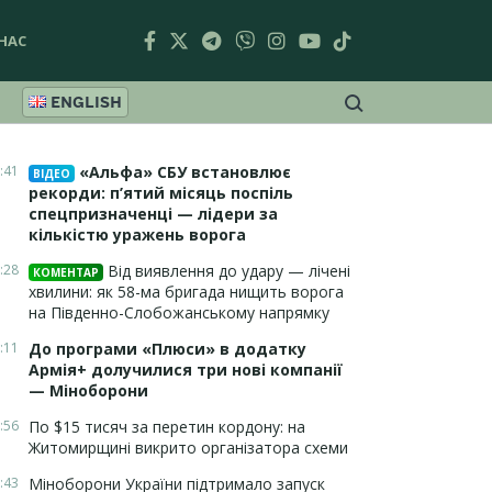
НАС
ENGLISH
:41
«Альфа» СБУ встановлює
ВІДЕО
рекорди: п’ятий місяць поспіль
спецпризначенці — лідери за
кількістю уражень ворога
:28
Від виявлення до удару — лічені
КОМЕНТАР
хвилини: як 58-ма бригада нищить ворога
на Південно-Слобожанському напрямку
:11
До програми «Плюси» в додатку
Армія+ долучилися три нові компанії
— Міноборони
:56
По $15 тисяч за перетин кордону: на
Житомирщині викрито організатора схеми
:43
Міноборони України підтримало запуск