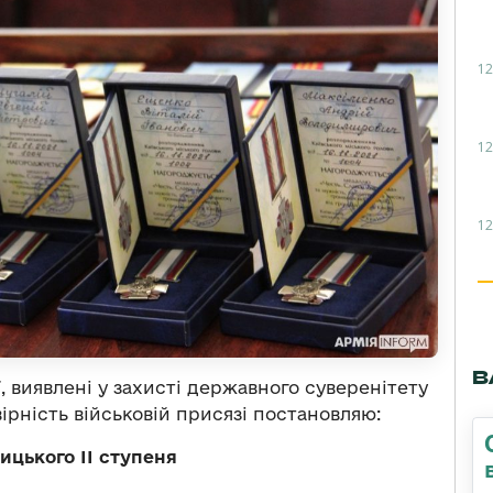
12
12
12
В
ї, виявлені у захисті державного суверенітету
вірність військовій присязі постановляю:
цького ІІ ступеня