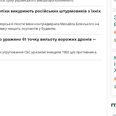
озстрілу українського військовополоненого.
рпіхи викурюють російських штурмовиків з їхніх
морської піхоти імені контрадмірала Михайла Білінського на
мку нищать окупантів у будівлях.
о уражено 61 точку вильоту ворожих дронів —
и угруповання СБС уразили/знищили 1902 цілі противника.
П