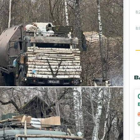
8:
8:
В