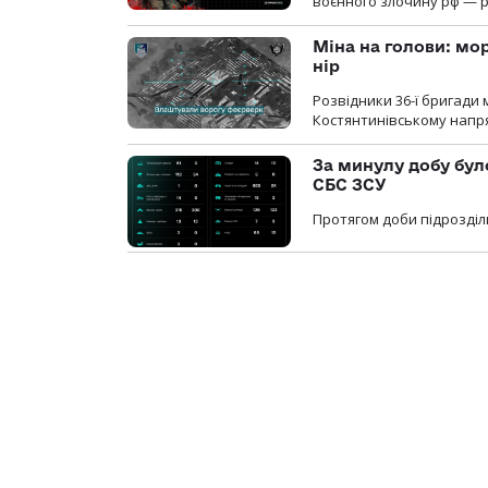
воєнного злочину рф — р
Міна на голови: мо
нір
Розвідники 36-ї бригади 
Костянтинівському напря
За минулу добу бул
СБС ЗСУ
Протягом доби підрозділ