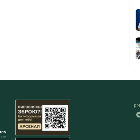
pr
ons
не