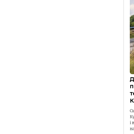
Д
п
т
К
С
К
і 
н