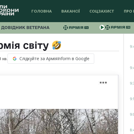
ГОЛОВНА
ВАКАНСІЇ
СОЦЗАХИСТ
ПРО 
ДОВІДНИК ВЕТЕРАНА
рмія світу
9:
Слідкуйте за АрміяInform в Google
1
хв.
9:
9:
9:
9:
8: