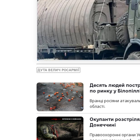
ДУТА ВЕЛИЧ РОСАРМІЇ
Десять людей постр
по ринку у Білопіл
Вранці росіяни атакували
області.
Окупанти розстріля
Донеччині
Правоохоронні органи У