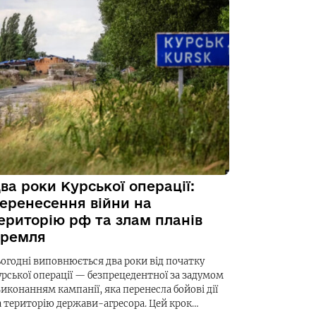
ва роки Курської операції:
еренесення війни на
ериторію рф та злам планів
ремля
ьогодні виповнюється два роки від початку
урської операції — безпрецедентної за задумом
виконанням кампанії, яка перенесла бойові дії
а територію держави-агресора. Цей крок…