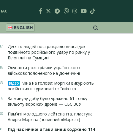
НАС
ENGLISH
47
Десять людей постраждало внаслідок
подвійного російського удару по ринку у
Білопіллі на Сумщині
46
Окупанти розстріляли українського
військовополоненого на Донеччині
33
Міна на голови: морпіхи викурюють
ВІДЕО
російських штурмовиків з їхніх нір
16
За минулу добу було уражено 61 точку
вильоту ворожих дронів — СБС ЗСУ
00
Пам’яті молодшого лейтенанта, пластуна
Андрія Марківа (позивний «Маркіз»)
41
Під час нічної атаки знешкоджено 114