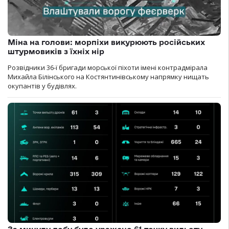
Міна на голови: морпіхи викурюють російських
штурмовиків з їхніх нір
Розвідники 36-ї бригади морської піхоти імені контрадмірала
Михайла Білінського на Костянтинівському напрямку нищать
окупантів у будівлях.