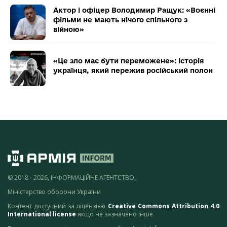
Актор і офіцер Володимир Ращук: «Воєнні
фільми не мають нічого спільного з
війною»
«Це зло має бути переможене»: історія
українця, який пережив російський полон
© 2018 - 2026, ІНФОРМАЦІЙНЕ АГЕНТСТВО,
Міністерство оборони України
Контент доступний за ліцензією
Creative Commons Attribution 4.0
International license
якщо не зазначено інше.