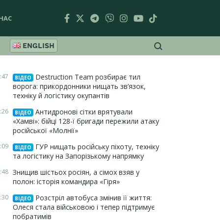
НАС
ENGLISH
:47
Destruction Team розбирає тил
ВІДЕО
ворога: прикордонники нищать зв’язок,
техніку й логістику окупантів
:26
Антидронові сітки врятували
ВІДЕО
«Хамві»: бійці 128-ї бригади пережили атаку
російської «Молнії»
:09
ГУР нищать російську піхоту, техніку
ВІДЕО
та логістику на Запорізькому напрямку
:48
Знищив шістьох росіян, а сімох взяв у
полон: історія командира «Гіря»
:30
Розстріл автобуса змінив її життя:
ВІДЕО
Олеся стала військовою і тепер підтримує
побратимів