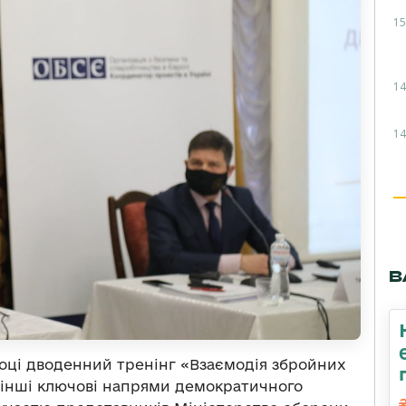
15
14
14
В
році дводенний тренінг «Взаємодія збройних
 інші ключові напрями демократичного