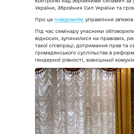
контролю над збройними силами» за 
України, Збройних Сил України та гро
Про це
повідомляє
управління зв’язкі
Під час семінару учасники обговорил
відносин, зупинилися на правових, ре
такої співпраці, дотримання прав та с
громадянського суспільства в реформу
гендерної рівності, зовнішньої комунік