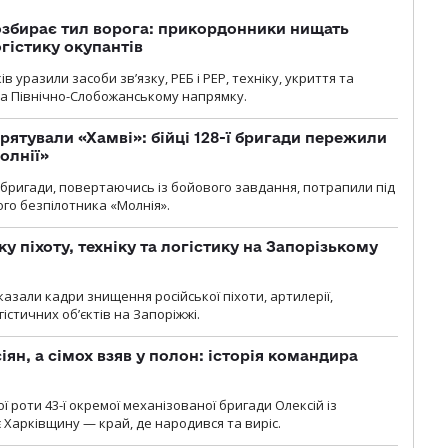
озбирає тил ворога: прикордонники нищать
огістику окупантів
 уразили засоби зв’язку, РЕБ і РЕР, техніку, укриття та
на Північно-Слобожанському напрямку.
рятували «Хамві»: бійці 128-ї бригади пережили
олнії»
ї бригади, повертаючись із бойового завдання, потрапили під
ого безпілотника «Молнія».
у піхоту, техніку та логістику на Запорізькому
азали кадри знищення російської піхоти, артилерії,
гістичних об’єктів на Запоріжжі.
ян, а сімох взяв у полон: історія командира
ї роти 43-ї окремої механізованої бригади Олексій із
 Харківщину — край, де народився та виріс.