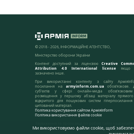
© 2018 - 2026, ІНФОРМАЦІЙНЕ АГЕНТСТВО,
Міністерство оборони України
Контент доступний за ліцензією
Creative Comm
Attribution 4.0 International license
якщо 
зазначено інше.
При використанні контенту з сайту АрміяInf
посилання на
armyinform.com.ua
обов’язкове. 
суб’єктів у сфері онлайн-медіа обов’язкови
розміщення у першому абзаці матеріалу прямого
відкритого для пошукових систем гіперпосилання
цитований матеріал.
Політика користування сайтом АрміяInform
Політика використання файлів cookie
Зауваження та пропозиції по роботі сайту надсилайте
Ми використовуємо файли cookie, щоб забезпе
адресу:
webmaster@armyinform.com.ua
використанн