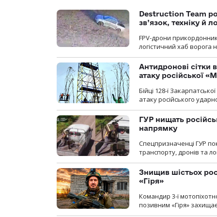
Destruction Team р
зв’язок, техніку й л
FPV-дрони прикордонників
логістичний хаб ворога 
Антидронові сітки в
атаку російської «М
Бійці 128-ї Закарпатсько
атаку російського ударн
ГУР нищать російськ
напрямку
Спецпризначенці ГУР пок
транспорту, дронів та ло
Знищив шістьох росі
«Гіря»
Командир 3-ї мотопіхотно
позивним «Гіря» захищає