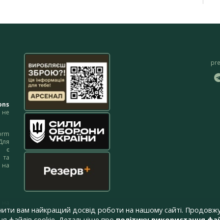
pr
ons
не
orm
Для
м є
 та
 на
 на
чити вам найкращий досвід роботи на нашому сайті. Продовжу
я файлів cookie. Детальніше про
політику використання фай