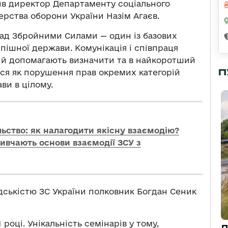
ачив директор Департаменту соціального
ерства оборони України Назім Агаєв.
ад Збройними Силами — один із базових
пішної держави. Комунікація і співпраця
ій допомагають визначити та в найкоротший
П
ься як порушення прав окремих категорій
ви в цілому.
льство: як налагодити якісну взаємодію?
 вивчають основи взаємодії ЗСУ з
адськістю ЗС України полковник Богдан Сеник
 році. Унікальність семінарів у тому,