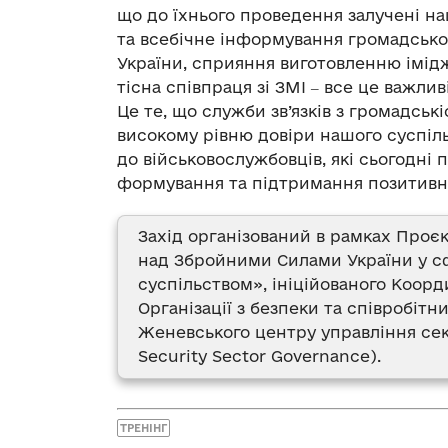
що до їхнього проведення залучені н
та всебічне інформування громадсько
України, сприяння виготовленню імід
тісна співпраця зі ЗМІ ‒ все це важлив
Це те, що служби зв’язків з громадськ
високому рівню довіри нашого суспіл
до військовослужбовців, які сьогодні 
формування та підтримання позитивно
Захід організований в рамках Про
над Збройними Силами України у сф
суспільством», ініційованого Коорд
Організації з безпеки та співробітн
Женевського центру управління сек
Security Sector Governance).
ТРЕНІНГ