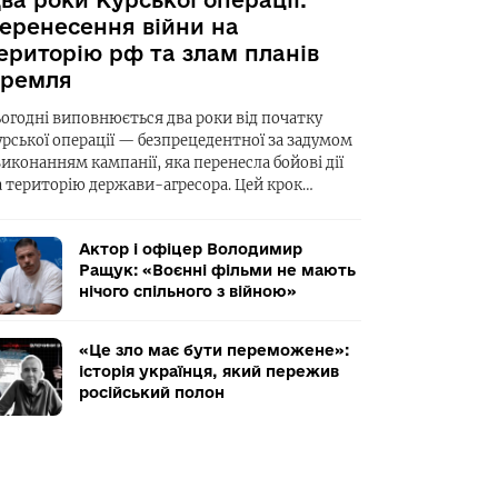
ва роки Курської операції:
еренесення війни на
ериторію рф та злам планів
ремля
ьогодні виповнюється два роки від початку
урської операції — безпрецедентної за задумом
виконанням кампанії, яка перенесла бойові дії
а територію держави-агресора. Цей крок…
Актор і офіцер Володимир
Ращук: «Воєнні фільми не мають
нічого спільного з війною»
«Це зло має бути переможене»:
історія українця, який пережив
російський полон