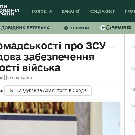
ГОЛОВНА
ВАКАНСІЇ
СОЦЗАХИСТ
ПРО 
ДОВІДНИК ВЕТЕРАНА
мадськості про ЗСУ ‒
16
дова забезпечення
ості війська
16
НИ
СУСПІЛЬСТВО
16
Слідкуйте за АрміяInform в Google
хв.
15
15