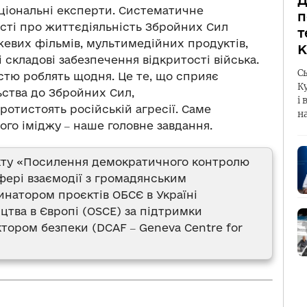
Д
аціональні експерти. Систематичне
п
сті про життєдіяльність Збройних Сил
т
жевих фільмів, мультимедійних продуктів,
К
і складові забезпечення відкритості війська.
С
істю роблять щодня. Це те, що сприяє
К
ьства до Збройних Сил,
і 
протистоять російській агресії. Саме
н
го іміджу ‒ наше головне завдання.
єкту «Посилення демократичного контролю
ері взаємодії з громадянським
инатором проєктів ОБСЄ в Україні
ицтва в Європі (OSCE) за підтримки
тором безпеки (DCAF ‒ Geneva Centre for