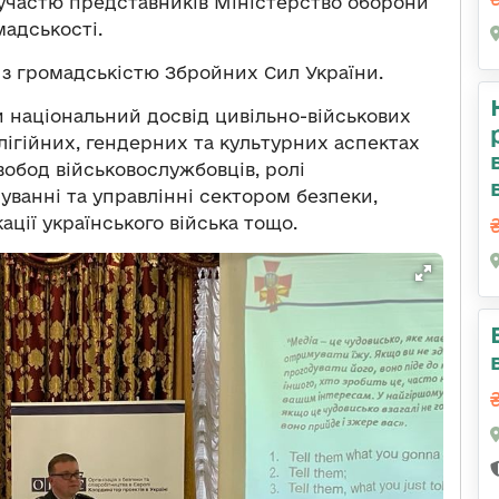
участю представників Міністерство оборони
мадськості.
в з громадськістю Збройних Сил України.
и національний досвід цивільно-військових
лігійних, гендерних та культурних аспектах
вобод військовослужбовців, ролі
ванні та управлінні сектором безпеки,
ації українського війська тощо.