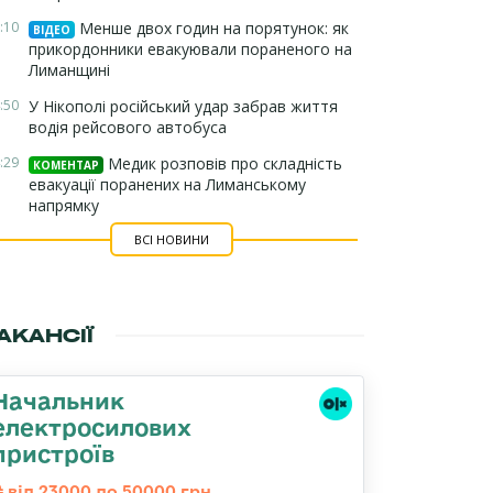
:10
Менше двох годин на порятунок: як
ВІДЕО
прикордонники евакуювали пораненого на
Лиманщині
:50
У Нікополі російський удар забрав життя
водія рейсового автобуса
:29
Медик розповів про складність
КОМЕНТАР
евакуації поранених на Лиманському
напрямку
ВСІ НОВИНИ
АКАНСІЇ
Начальник
електросилових
пристроїв
від 23000 до 50000 грн