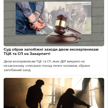
Суд обрав запобіжні заходи двом екскерівникам
ТЦК та СП на Закарпатті
Двом екскерівникам ТЦК та СП, яких ДБР викрило на
незаконному «списанні» понад тисячі чоловіків, обрано
запобіжний захід.