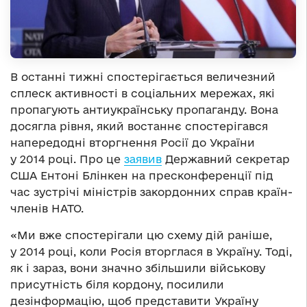
В останні тижні спостерігається величезний
сплеск активності в соціальних мережах, які
пропагують антиукраїнську пропаганду. Вона
досягла рівня, який востаннє спостерігався
напередодні вторгнення Росії до України
у 2014 році. Про це
заявив
Державний секретар
США Ентоні Блінкен на пресконференції під
час зустрічі міністрів закордонних справ країн-
членів НАТО.
«Ми вже спостерігали цю схему дій раніше,
у 2014 році, коли Росія вторглася в Україну. Тоді,
як і зараз, вони значно збільшили військову
присутність біля кордону, посилили
дезінформацію, щоб представити Україну