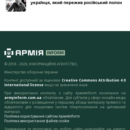
українця, який пережив російський полон
© 2018 - 2026, ІНФОРМАЦІЙНЕ АГЕНТСТВО,
Міністерство оборони України
Контент доступний за ліцензією
Creative Commons Attribution 4.0
International license
якщо не зазначено інше.
При використанні контенту з сайту АрміяInform посилання на
armyinform.com.ua
обов’язкове. Для суб’єктів у сфері онлайн-медіа
обов’язковим є розміщення у першому абзаці матеріалу прямого та
відкритого для пошукових систем гіперпосилання на цитований
матеріал.
Політика користування сайтом АрміяInform
Політика використання файлів cookie
Зауваження та пропозиції по роботі сайту надсилайте на адресу: