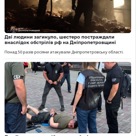
Дві людини загинуло, шестеро постраждали
внаслідок обстрілів рф на Дніпропетровщині
Понад 50 разів росіяни атакували Дніпропетровську області.