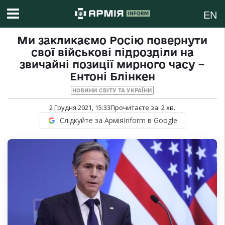
EN
Ми закликаємо Росію повернути
свої військові підрозділи на
звичайні позиції мирного часу −
Ентоні Блінкен
НОВИНИ СВІТУ ТА УКРАЇНИ
2 Грудня 2021, 15:33
Прочитаєте за:
2
хв.
Слідкуйте за АрміяInform в Google