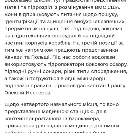
Водолазної школи. Тут працюють представники
Латвії та підрозділ із розмінування ВМС США.
Вони відпрацьовують питання щодо пошуку,
ідентифікації та знищення вибухонебезпечних
предметів як на суші, так і під водою, зокрема,
на гідротехнічних спорудах й на підводній
частині корпусів кораблів. На третій позиції за
тим же напрямком працюють представники
Канади та Польщі. Під час роботи водолази
використовують гідролокатори бокового обзору,
підводні ручні сонари, різні типи спорядження,
а також інтегруються в одні міжнародні
водолазні правила, ‒ розповідає капітан 1 рангу
Олексій Нестеров.
Щодо четвертого навчального місця, то воно
представлене медичною станцією, де в
контейнері розташована барокамера,
призначена для надання медичної допомоги
дайверу в разі виявлення професійних