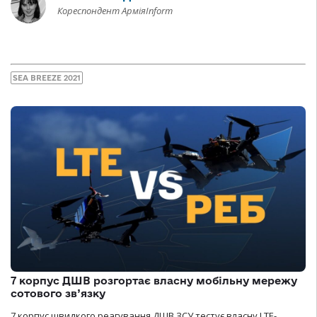
Кореспондент АрміяInform
SEA BREEZE 2021
7 корпус ДШВ розгортає власну мобільну мережу
сотового зв’язку
7 корпус швидкого реагування ДШВ ЗСУ тестує власну LTE-