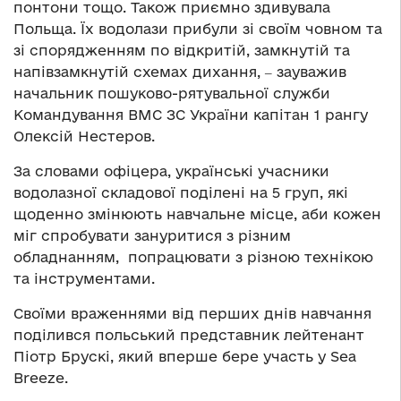
понтони тощо. Також приємно здивувала
Польща. Їх водолази прибули зі своїм човном та
зі спорядженням по відкритій, замкнутій та
напівзамкнутій схемах дихання, ‒ зауважив
начальник пошуково-рятувальної служби
Командування ВМС ЗС України капітан 1 рангу
Олексій Нестеров.
За словами офіцера, українські учасники
водолазної складової поділені на 5 груп, які
щоденно змінюють навчальне місце, аби кожен
міг спробувати зануритися з різним
обладнанням, попрацювати з різною технікою
та інструментами.
Своїми враженнями від перших днів навчання
поділився польський представник лейтенант
Піотр Брускі, який вперше бере участь у Sea
Breeze.