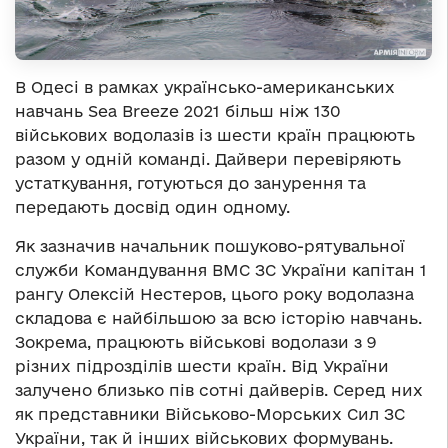
В Одесі в рамках українсько-американських
навчань Sea Breeze 2021 більш ніж 130
військових водолазів із шести країн працюють
разом у одній команді. Дайвери перевіряють
устаткування, готуються до занурення та
передають досвід один одному.
Як зазначив начальник пошуково-рятувальної
служби Командування ВМС ЗС України капітан 1
рангу Олексій Нестеров, цього року водолазна
складова є найбільшою за всю історію навчань.
Зокрема, працюють військові водолази з 9
різних підрозділів шести країн. Від України
залучено близько пів сотні дайверів. Серед них
як представники Військово-Морських Сил ЗС
України, так й інших військових формувань.