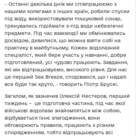
‒ Останні декілька днів ми співпрацюємо з
нашими колегами з інших країн, робили спуски
під воду, використовували пошуковий сонар,
тренувались підіймати з-під води небезпечні
предмети. Під час взаємодії ми обмінювались
досвідом, дивилися, що можна взяти собі на
практику в майбутньому. Кожен водолазний
спеціаліст, який бере участь у навчанні, добре
підготовлений, усі чудово працюють. Завдання,
які ми відпрацьовуємо, високого рівня. Для нас
це перший Sea Breeze, сподіваюся, що і надалі
все буде так круто, ‒ говорить Піотр Брускі.
Загалом, як зазначив Олексій Нестеров, перший
тиждень – це підготовча частина, під час якої
військові водолази знайомляться між собою,
відбувається їхнє злагодження, вони
обговорюють правила, працюють з різним
спорядженням, тобто відпрацьовують всі