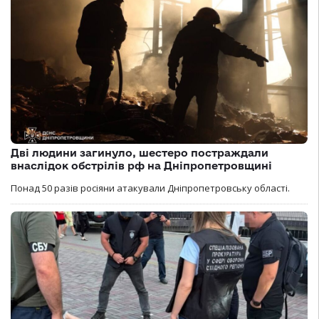
Дві людини загинуло, шестеро постраждали
внаслідок обстрілів рф на Дніпропетровщині
Понад 50 разів росіяни атакували Дніпропетровську області.