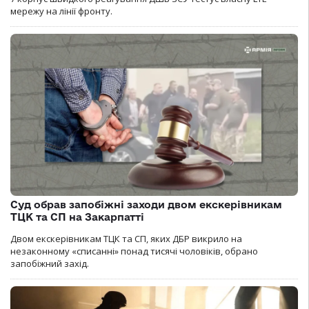
мережу на лінії фронту.
Суд обрав запобіжні заходи двом екскерівникам
ТЦК та СП на Закарпатті
Двом екскерівникам ТЦК та СП, яких ДБР викрило на
незаконному «списанні» понад тисячі чоловіків, обрано
запобіжний захід.