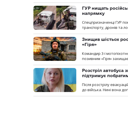
ГУР нищать російськ
напрямку
Спецпризначенці ГУР пок
транспорту, дронів та ло
Знищив шістьох росі
«Гіря»
Командир 3-ї мотопіхотно
позивним «Гіря» захищає
Розстріл автобуса з
підтримує побрати
Після розстрілу евакуацій
до війська. Нині вона д