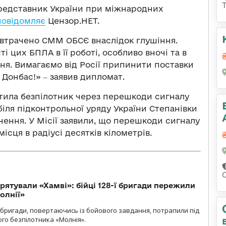
едставник України при міжнародних
повідомляє
Цензор.НЕТ.
 втрачено СММ ОБСЄ внаслідок глушіння.
цих БПЛА в її роботі, особливо вночі та в
я. Вимагаємо від Росії припинити поставки
Донбас!» ‒ заявив дипломат.
атила безпілотник через перешкоди сигналу
біля підконтрольної уряду України Степанівки
ткнення. У Місії заявили, що перешкоди сигналу
ісця в радіусі десятків кілометрів.
рятували «Хамві»: бійці 128-ї бригади пережили
олнії»
ї бригади, повертаючись із бойового завдання, потрапили під
ого безпілотника «Молнія».