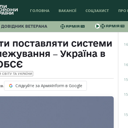
ГОЛОВНА
ВАКАНСІЇ
СОЦЗАХИСТ
ПРО 
ДОВІДНИК ВЕТЕРАНА
ти поставляти системи
16
межування ‒ Україна в
ОБСЄ
16
 СВІТУ ТА УКРАЇНИ
15
Слідкуйте за АрміяInform в Google
хв.
15
15