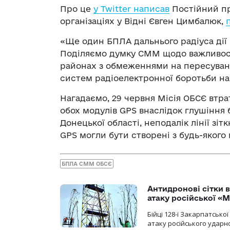
Про це
у Twitter написав
Постійний пр
організаціях у Відні Євген Цимбалюк,
«Ще один БПЛА дальнього радіуса дії
Поділяємо думку СММ щодо важливості 
районах з обмеженнями на пересуванн
систем радіоелектронної боротьби на 
Нагадаємо, 29 червня Місія ОБСЄ втр
обох модулів GPS внаслідок глушіння 
Донецької області, неподалік лінії зі
GPS могли бути створені з будь-якого м
БПЛА СММ ОБСЄ
Антидронові сітки в
атаку російської «М
Бійці 128-ї Закарпатсько
атаку російського ударн