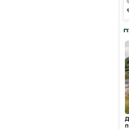
П
Д
п