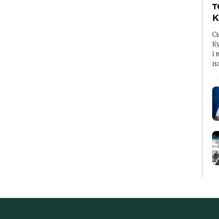
т
К
С
К
і 
н