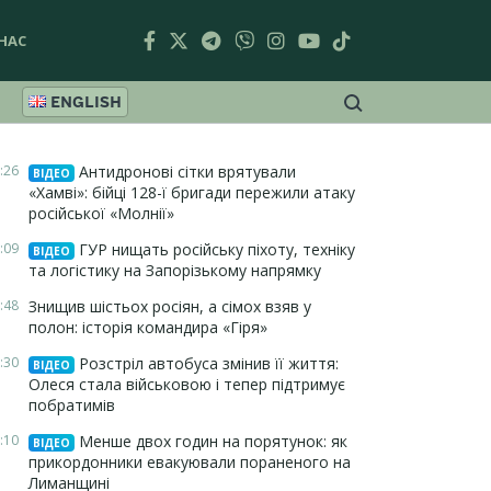
НАС
ENGLISH
:26
Антидронові сітки врятували
ВІДЕО
«Хамві»: бійці 128-ї бригади пережили атаку
російської «Молнії»
:09
ГУР нищать російську піхоту, техніку
ВІДЕО
та логістику на Запорізькому напрямку
:48
Знищив шістьох росіян, а сімох взяв у
полон: історія командира «Гіря»
:30
Розстріл автобуса змінив її життя:
ВІДЕО
Олеся стала військовою і тепер підтримує
побратимів
:10
Менше двох годин на порятунок: як
ВІДЕО
прикордонники евакуювали пораненого на
Лиманщині