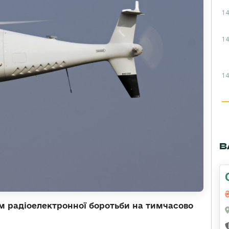
14
14
14
В
м радіоелектронної боротьби на тимчасово