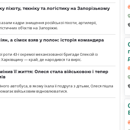
у піхоту, техніку та логістику на Запорізькому
азали кадри знищення російської піхоти, артилерії,
гістичних об’єктів на Запоріжжі.
ян, а сімох взяв у полон: історія командира
ї роти 43-ї окремої механізованої бригади Олексій із
 Харківщину — край, де народився та виріс.
мінив її життя: Олеся стала військовою і тепер
мів
ного автобуса, в якому їхала її подруга з дітьми, Олеся пішла
опомагає військовим відновлюватися.