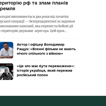
ериторію рф та злам планів
ремля
ьогодні виповнюється два роки від початку
урської операції — безпрецедентної за задумом
виконанням кампанії, яка перенесла бойові дії
а територію держави-агресора. Цей крок…
Актор і офіцер Володимир
Ращук: «Воєнні фільми не мають
нічого спільного з війною»
«Це зло має бути переможене»:
історія українця, який пережив
російський полон