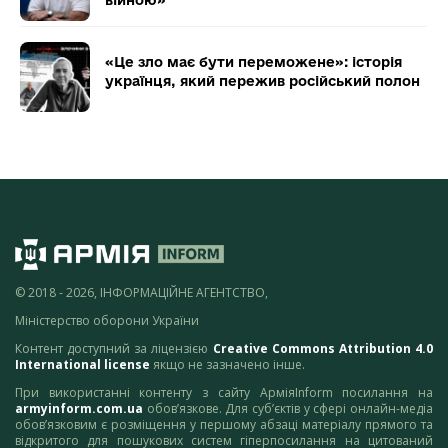
«Це зло має бути переможене»: історія
українця, який пережив російський полон
© 2018 - 2026, ІНФОРМАЦІЙНЕ АГЕНТСТВО,
Міністерство оборони України
Контент доступний за ліцензією
Creative Commons Attribution 4.0
International license
якщо не зазначено інше.
При використанні контенту з сайту АрміяInform посилання на
armyinform.com.ua
обов’язкове. Для суб’єктів у сфері онлайн-медіа
обов’язковим є розміщення у першому абзаці матеріалу прямого та
відкритого для пошукових систем гіперпосилання на цитований