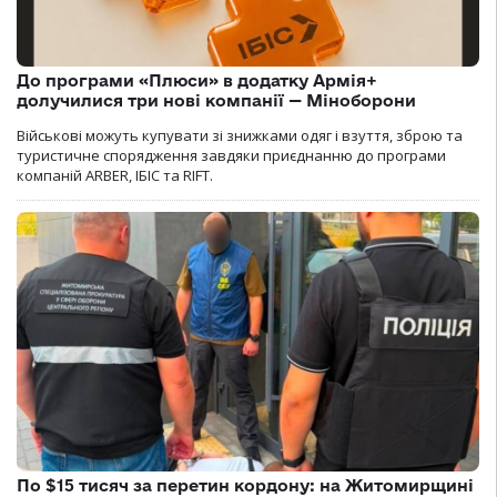
До програми «Плюси» в додатку Армія+
долучилися три нові компанії — Міноборони
Військові можуть купувати зі знижками одяг і взуття, зброю та
туристичне спорядження завдяки приєднанню до програми
компаній ARBER, ІБІС та RIFT.
По $15 тисяч за перетин кордону: на Житомирщині