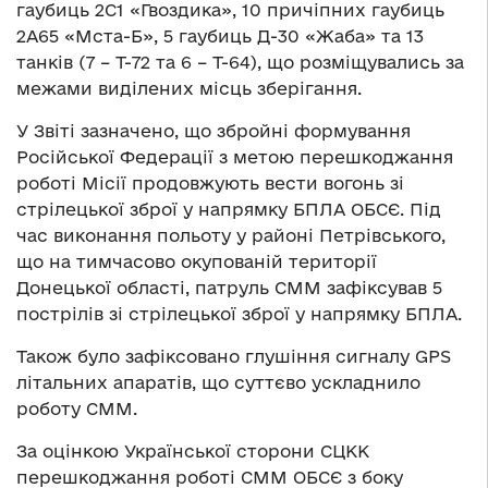
гаубиць 2С1 «Гвоздика», 10 причіпних гаубиць
2А65 «Мста-Б», 5 гаубиць Д-30 «Жаба» та 13
танків (7 – Т-72 та 6 – Т-64), що розміщувались за
межами виділених місць зберігання.
У Звіті зазначено, що збройні формування
Російської Федерації з метою перешкоджання
роботі Місії продовжують вести вогонь зі
стрілецької зброї у напрямку БПЛА ОБСЄ. Під
час виконання польоту у районі Петрівського,
що на тимчасово окупованій території
Донецької області, патруль СММ зафіксував 5
пострілів зі стрілецької зброї у напрямку БПЛА.
Також було зафіксовано глушіння сигналу GPS
літальних апаратів, що суттєво ускладнило
роботу СММ.
За оцінкою Української сторони СЦКК
перешкоджання роботі СММ ОБСЄ з боку