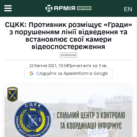
EN
СЦКК: Противник розміщує «Гради»
з порушенням лінії відведення та
встановлює свої камери
відеоспостереження
НОВИНИ
22 Квітня 2021, 10:34
Прочитаєте за:
3
хв.
Слідкуйте за АрміяInform в Google