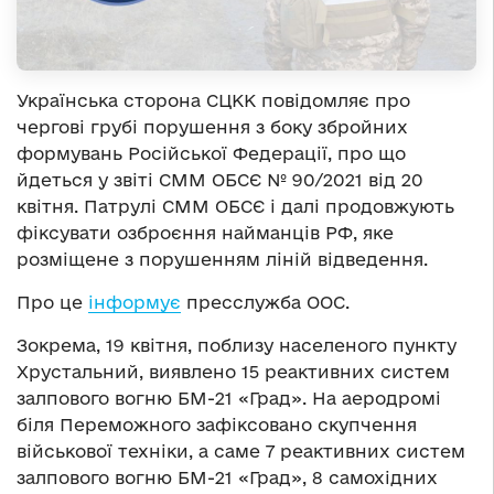
Українська сторона СЦКК повідомляє про
чергові грубі порушення з боку збройних
формувань Російської Федерації, про що
йдеться у звіті СММ ОБСЄ № 90/2021 від 20
квітня. Патрулі СММ ОБСЄ і далі продовжують
фіксувати озброєння найманців РФ, яке
розміщене з порушенням ліній відведення.
Про це
інформує
пресслужба ООС.
Зокрема, 19 квітня, поблизу населеного пункту
Хрустальний, виявлено 15 реактивних систем
залпового вогню БМ-21 «Град». На аеродромі
біля Переможного зафіксовано скупчення
військової техніки, а саме 7 реактивних систем
залпового вогню БМ-21 «Град», 8 самохідних