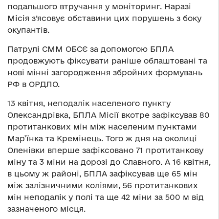
подальшого втручання у моніторинг. Наразі
Місія з’ясовує обставини цих порушень з боку
окупантів.
Патрулі СММ ОБСЄ за допомогою БПЛА
продовжують фіксувати раніше облаштовані та
нові мінні загородження збройних формувань
РФ в ОРДЛО.
13 квітня, неподалік населеного пункту
Олександрівка, БПЛА Місії вкотре зафіксував 80
протитанкових мін між населеним пунктами
Мар’їнка та Кремінець. Того ж дня на околиці
Оленівки вперше зафіксовано 71 протитанкову
міну та 3 міни на дорозі до Славного. А 16 квітня,
в цьому ж районі, БПЛА зафіксував ще 65 мін
між залізничними коліями, 56 протитанкових
мін неподалік у полі та ще 42 міни за 500 м від
зазначеного місця.