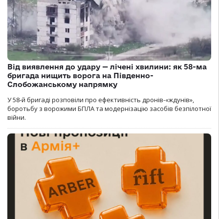
Від виявлення до удару — лічені хвилини: як 58-ма
бригада нищить ворога на Південно-
Слобожанському напрямку
У 58-й бригаді розповіли про ефективність дронів-«ждунів»,
боротьбу з ворожими БПЛА та модернізацію засобів безпілотної
війни.