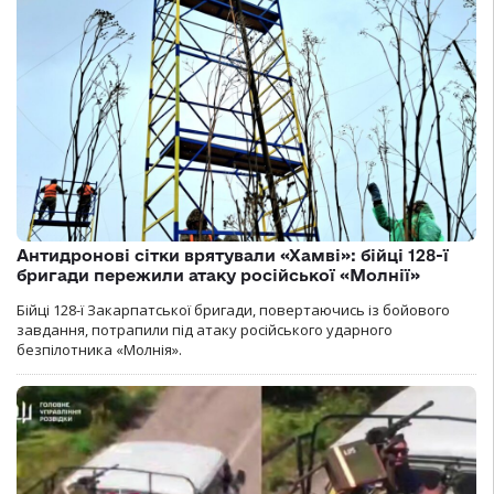
Антидронові сітки врятували «Хамві»: бійці 128-ї
бригади пережили атаку російської «Молнії»
Бійці 128-ї Закарпатської бригади, повертаючись із бойового
завдання, потрапили під атаку російського ударного
безпілотника «Молнія».