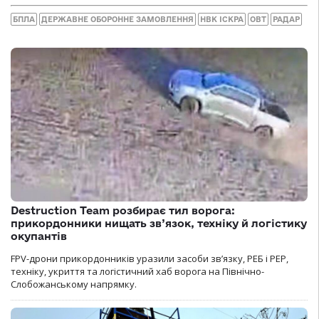
БПЛА
ДЕРЖАВНЕ ОБОРОННЕ ЗАМОВЛЕННЯ
НВК ІСКРА
ОВТ
РАДАР
Destruction Team розбирає тил ворога:
прикордонники нищать зв’язок, техніку й логістику
окупантів
FPV-дрони прикордонників уразили засоби зв’язку, РЕБ і РЕР,
техніку, укриття та логістичний хаб ворога на Північно-
Слобожанському напрямку.