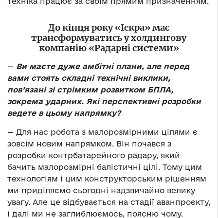
техніка працює за своїм прямим призначенням.
До кінця року «Іскра» має
трансформуватись у холдингову
компанію «Радарні системи»
—
Ви маєте дуже амбітні плани, але перед
вами стоять складні технічні виклики,
пов’язані зі стрімким розвитком БПЛА,
зокрема ударних. Які перспективні розробки
ведете в цьому напрямку?
— Для нас робота з малорозмірними цілями є
зовсім новим напрямком. Він почався з
розробки контрбатарейного радару, який
бачить малорозмірні балістичні цілі. Тому цим
технологіям і цим конструкторським рішенням
ми приділяємо сьогодні надзвичайно велику
увагу. Але це відбувається на стадії аванпроєкту,
і далі ми не заглиблюємось, поясню чому.