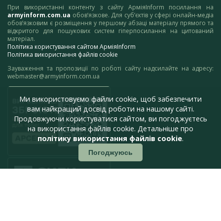
При використанні контенту з сайту АрміяInform посилання на
armyinform.com.ua
обов’язкове. Для суб’єктів у сфері онлайн-медіа
обов’язковим є розміщення у першому абзаці матеріалу прямого та
відкритого для пошукових систем гіперпосилання на цитований
матеріал.
Політика користування сайтом АрміяInform
Політика використання файлів cookie
Зауваження та пропозиції по роботі сайту надсилайте на адресу:
webmaster@armyinform.com.ua
Ми використовуємо файли cookie, щоб забезпечити
вам найкращий досвід роботи на нашому сайті.
Продовжуючи користуватися сайтом, ви погоджуєтесь
на використання файлів cookie. Детальніше про
політику використання файлів cookie
.
Погоджуюсь