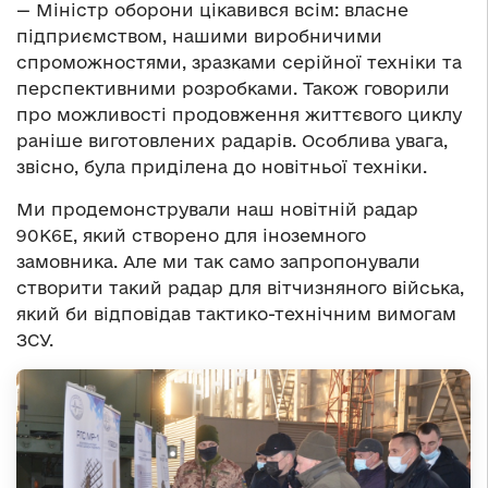
— Міністр оборони цікавився всім: власне
підприємством, нашими виробничими
спроможностями, зразками серійної техніки та
перспективними розробками. Також говорили
про можливості продовження життєвого циклу
раніше виготовлених радарів. Особлива увага,
звісно, була приділена до новітньої техніки.
Ми продемонстрували наш новітній радар
90К6Е, який створено для іноземного
замовника. Але ми так само запропонували
створити такий радар для вітчизняного війська,
який би відповідав тактико-технічним вимогам
ЗСУ.