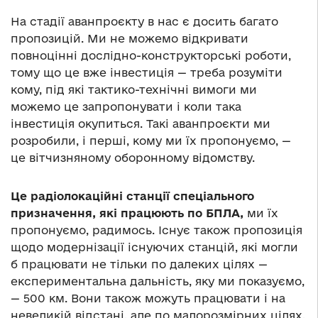
На стадії аванпроєкту в нас є досить багато
пропозицій. Ми не можемо відкривати
повноцінні дослідно-конструкторські роботи,
тому що це вже інвестиція — треба розуміти
кому, під які тактико-технічні вимоги ми
можемо це запропонувати і коли така
інвестиція окупиться. Такі аванпроєкти ми
розробили, і перші, кому ми їх пропонуємо, —
це вітчизняному оборонному відомству.
Це радіолокаційні станції спеціального
призначення, які працюють по БПЛА,
ми їх
пропонуємо, радимось. Існує також пропозиція
щодо модернізації існуючих станцій, які могли
б працювати не тільки по далеких цілях —
експериментальна дальність, яку ми показуємо,
— 500 км. Вони також можуть працювати і на
невеликій відстані, але по малорозмірних цілях.