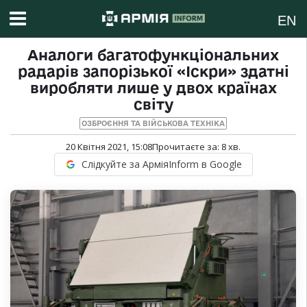
EN
Аналоги багатофункціональних
радарів запорізької «Іскри» здатні
виробляти лише у двох країнах
світу
ОЗБРОЄННЯ ТА ВІЙСЬКОВА ТЕХНІКА
20 Квітня 2021, 15:08
Прочитаєте за:
8
хв.
Слідкуйте за АрміяInform в Google