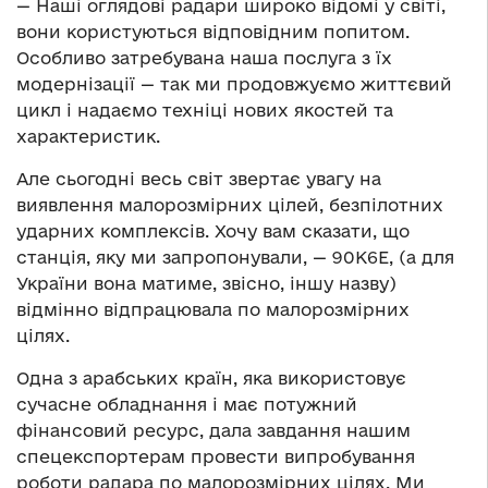
—
Наші оглядові радари широко відомі у світі,
вони користуються відповідним попитом.
Особливо затребувана наша послуга з їх
модернізації — так ми продовжуємо життєвий
цикл і надаємо техніці нових якостей та
характеристик.
Але сьогодні весь світ звертає увагу на
виявлення малорозмірних цілей, безпілотних
ударних комплексів. Хочу вам сказати, що
станція, яку ми запропонували, — 90К6Е, (а для
України вона матиме, звісно, іншу назву)
відмінно відпрацювала по малорозмірних
цілях.
Одна з арабських країн, яка використовує
сучасне обладнання і має потужний
фінансовий ресурс, дала завдання нашим
спецекспортерам провести випробування
роботи радара по малорозмірних цілях. Ми