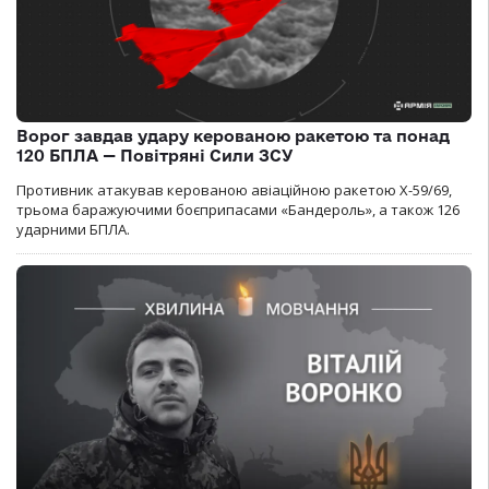
Ворог завдав удару керованою ракетою та понад
120 БПЛА — Повітряні Сили ЗСУ
Противник атакував керованою авіаційною ракетою Х-59/69,
трьома баражуючими боєприпасами «Бандероль», а також 126
ударними БПЛА.