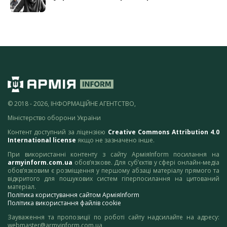
© 2018 - 2026, ІНФОРМАЦІЙНЕ АГЕНТСТВО,
Міністерство оборони України
Контент доступний за ліцензією
Creative Commons Attribution 4.0
International license
якщо не зазначено інше.
При використанні контенту з сайту АрміяInform посилання на
armyinform.com.ua
обов’язкове. Для суб’єктів у сфері онлайн-медіа
обов’язковим є розміщення у першому абзаці матеріалу прямого та
відкритого для пошукових систем гіперпосилання на цитований
матеріал.
Політика користування сайтом АрміяInform
Політика використання файлів cookie
Зауваження та пропозиції по роботі сайту надсилайте на адресу:
webmaster@armyinform.com.ua