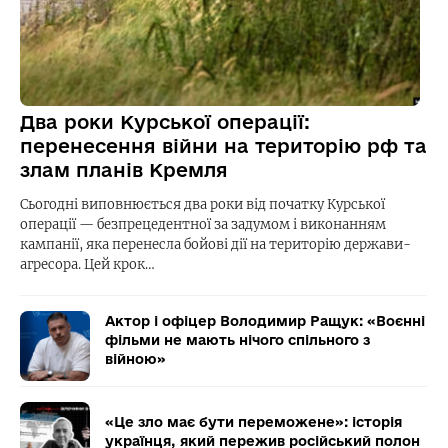
Два роки Курської операції:
перенесення війни на територію рф та
злам планів Кремля
Сьогодні виповнюється два роки від початку Курської
операції — безпрецедентної за задумом і виконанням
кампанії, яка перенесла бойові дії на територію держави-
агресора. Цей крок…
Актор і офіцер Володимир Ращук: «Воєнні
фільми не мають нічого спільного з
війною»
«Це зло має бути переможене»: історія
українця, який пережив російський полон