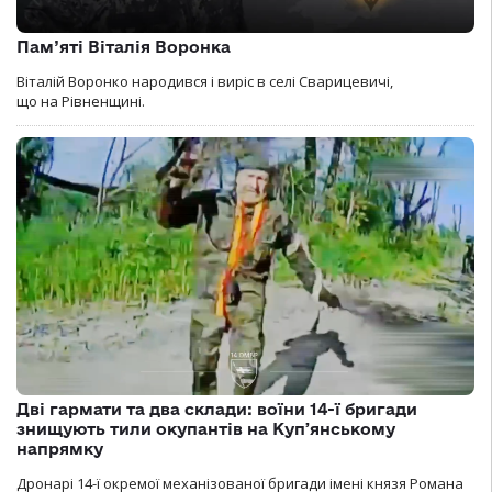
Пам’яті Віталія Воронка
Віталій Воронко народився і виріс в селі Сварицевичі,
що на Рівненщині.
Дві гармати та два склади: воїни 14-ї бригади
знищують тили окупантів на Купʼянському
напрямку
Дронарі 14-ї окремої механізованої бригади імені князя Романа