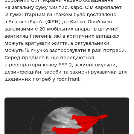
Збройних Сил України надано обладнання
на загальну суму 130 тис. євро. Сім європалет
із гуманітарним вантажем було доставлено
з Бланкенбурґа (ФРН) до Києва. Особливо
важливими є 20 мобільних апаратів штучної
вентиляції легенів, які в критичних випадках
можуть врятувати життя, а рятувальники
можуть їх гнучко застосовувати в разі потреби.
Серед предметів, що передаються
є респіратори класу FFP 2, захисні окуляри,
дезинфекційні засоби та захисні рукавички для
щоденних потреб у госпіталі.