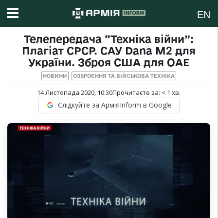
EN
Телепередача “Техніка війни”:
Плагіат СРСР. САУ Dana M2 для
України. Зброя США для ОАЕ
НОВИНИ
ОЗБРОЄННЯ ТА ВІЙСЬКОВА ТЕХНІКА
14 Листопада 2020, 10:30
Прочитаєте за:
< 1
хв.
Слідкуйте за АрміяInform в Google