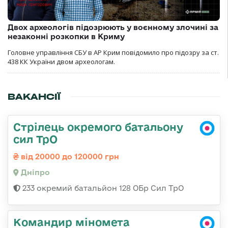
Двох археологів підозрюють у воєнному злочині за
незаконні розкопки в Криму
Головне управління СБУ в АР Крим повідомило про підозру за ст.
438 КК України двом археологам.
ВАКАНСІЇ
Стрілець окремого батальону
сил ТрО
від 20000 до 120000 грн
Дніпро
233 окремий батальйон 128 ОБр Сил ТрО
Командир міномета