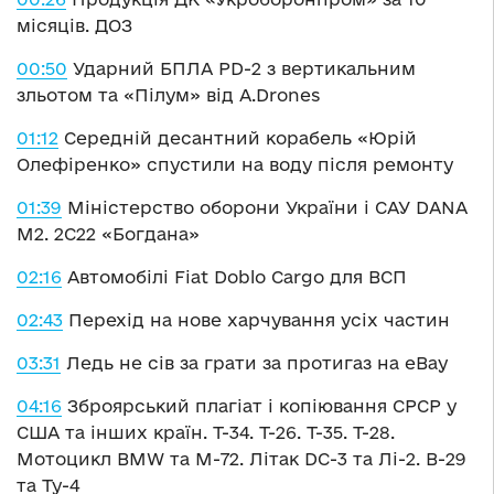
місяців. ДОЗ
00:50
Ударний БПЛА PD-2 з вертикальним
зльотом та «Пілум» від A.Drones
01:12
Середній десантний корабель «Юрій
Олефіренко» спустили на воду після ремонту
01:39
Міністерство оборони України і САУ DANA
М2. 2С22 «Богдана»
02:16
Автомобілі Fiat Doblo Cargo для ВСП
02:43
Перехід на нове харчування усіх частин
03:31
Ледь не сів за грати за протигаз на eBay
04:16
Зброярський плагіат і копіювання СРСР у
США та інших країн. Т-34. Т-26. Т-35. Т-28.
Мотоцикл BMW та М-72. Літак DC-3 та Лі-2. B-29
та Ту-4