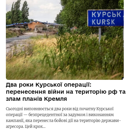
Два роки Курської операції:
перенесення війни на територію рф та
злам планів Кремля
Сьогодні виповнюється два роки від початку Курської
операції — безпрецедентної за задумом і виконанням
кампанії, яка перенесла бойові дії на територію держави-
агресора. Цей крок…