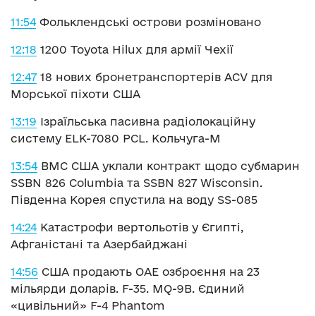
11:54
Фольклендські острови розміновано
12:18
1200 Toyota Hilux для армії Чехії
12:47
18 нових бронетранспортерів ACV для
Морської піхоти США
13:19
Ізраїльська пасивна радіолокаційну
систему ELK-7080 PCL. Кольчуга-М
13:54
ВМС США уклали контракт щодо субмарин
SSBN 826 Columbia та SSBN 827 Wisconsin.
Південна Корея спустила на воду SS-085
14:24
Катастрофи вертольотів у Єгипті,
Афганістані та Азербайджані
14:56
США продають ОАЕ озброєння на 23
мільярди доларів. F-35. MQ-9B. Єдиний
«цивільний» F-4 Phantom