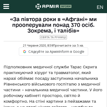
EN
«За півтора роки в «Афгані» ми
прооперували понад 370 осіб.
Зокрема, і талібів»
СВЯТА ТА РІЧНИЦІ
21 Червня 2020, 8:59
Прочитаєте за:
5
хв.
Слідкуйте за АрміяInform в Google
Підполковник медичної служби Тарас Скрига
практикуючий хірург та травматолог, який
наразі обіймає посаду заступника начальника
Рівненського військового госпіталю з медичної
частини – начальника медичної частини. У його
робочому кабінеті просторо, світло й
комфортно. На стіні картини з пейзажами та