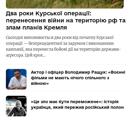
Два роки Курської операції:
перенесення війни на територію рф та
злам планів Кремля
Сьогодні виповнюється два роки від початку Курської
операції — безпрецедентної за задумом і виконанням
кампанії, яка перенесла бойові дії на територію держави-
агресора. Цей крок…
Актор і офіцер Володимир Ращук: «Воєнні
фільми не мають нічого спільного з
війною»
«Це зло має бути переможене»: історія
українця, який пережив російський полон