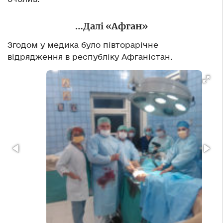
…Далі «Афган»
Згодом у медика було півторарічне
відрядження в республіку Афганістан.