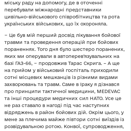
міську раду на допомогу, де в оточенні
перебували міжнародні представники
цивільно-військового співробітництва та рота
українських військових, що їх охороняла.
− Це був мій перший досвід лікування бойової
травми та проведення операцій при бойових
пораненнях. Того дня було шестеро поранених,
яких ми оперували в автоперев’язувальних на
базі ГАЗ-66, − продовжив Тарас Скрига. – А ще
на прийом у військовий госпіталь приходили
сотні місцевих мешканців із різними видами
захворювань та травм. Саме в Іраку я дізнався
про принципи тактичної медицини, MEDEVAC
та інші процедури медичних сил НАТО. Усе це
не раз ставало в нагоді під час наступних
відряджень в район бойових дій. Окрім цього, у
мене за плечима майже півтори сотні виїздів із
розвідувальною ротою. Конвої, супроводження,