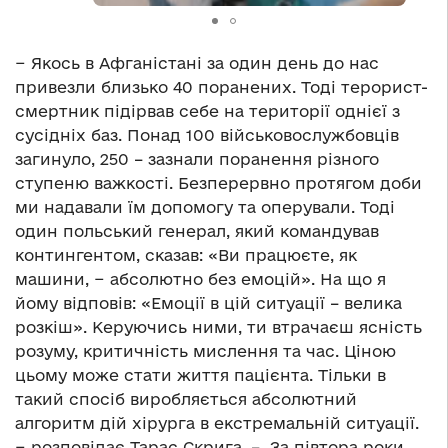
− Якось в Афганістані за один день до нас
привезли близько 40 поранених. Тоді терорист-
смертник підірвав себе на території однієї з
сусідніх баз. Понад 100 військовослужбовців
загинуло, 250 – зазнали поранення різного
ступеню важкості. Безперервно протягом доби
ми надавали їм допомогу та оперували. Тоді
один польський генерал, який командував
контингентом, сказав: «Ви працюєте, як
машини, − абсолютно без емоцій». На що я
йому відповів: «Емоції в цій ситуації – велика
розкіш». Керуючись ними, ти втрачаєш ясність
розуму, критичність мислення та час. Ціною
цьому може стати життя пацієнта. Тільки в
такий спосіб виробляється абсолютний
алгоритм дій хірурга в екстремальній ситуації.
− розповідає Тарас Скрига. – За півтора роки