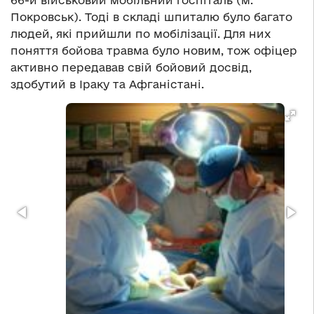
66-й військовий мобільний госпіталь (м.
Покровськ). Тоді в складі шпиталю було багато
людей, які прийшли по мобілізації. Для них
поняття бойова травма було новим, тож офіцер
активно передавав свій бойовий досвід,
здобутий в Іраку та Афганістані.