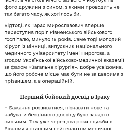
ікони, а на столі нічого зайвого – ноутбук та
фото дружини з сином, з якими проводить не
так багато часу, як хотілось би.
Відтоді, як Тарас Мирославович вперше
переступив поріг Рівненського військового
госпіталю, минуло 18 років. Саме тоді молодий
хірург із Вінниці, випускник Національного
медичного університету імені Пирогова, а
згодом Української військово-медичної академії
за фахом «Загальна хірургія», добре усвідомив,
що його робоче місце має бути не за дверима з
прізвищем, а в операційній.
Перший бойовий досвід в Іраку
− Бажання розвиватися, пізнавати нове та
набувати безцінного досвіду було занадто
сильним. Тож уже через два роки служби в
Рівному я старшим лейтенантом медичної