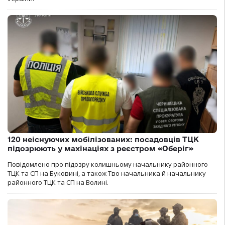
120 неіснуючих мобілізованих: посадовців ТЦК
підозрюють у махінаціях з реєстром «Оберіг»
Повідомлено про підозру колишньому начальнику районного
ТЦК та СП на Буковині, а також Тво начальника й начальнику
районного ТЦК та СП на Волині.