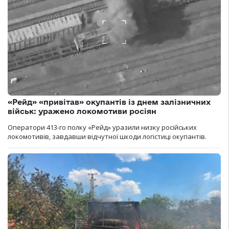
«Рейд» «привітав» окупантів із днем залізничних
військ: уражено локомотиви росіян
Оператори 413-го полку «Рейд» уразили низку російських
локомотивів, завдавши відчутної шкоди логістиці окупантів.