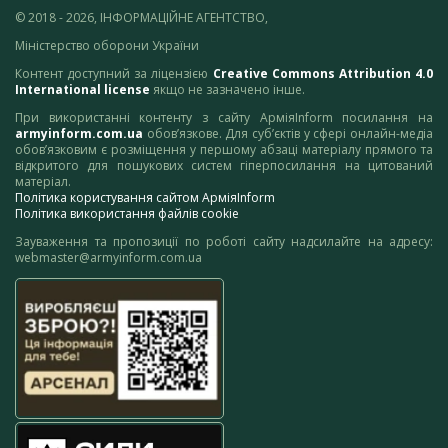
© 2018 - 2026, ІНФОРМАЦІЙНЕ АГЕНТСТВО,
Міністерство оборони України
Контент доступний за ліцензією
Creative Commons Attribution 4.0
International license
якщо не зазначено інше.
При використанні контенту з сайту АрміяInform посилання на
armyinform.com.ua
обов’язкове. Для суб’єктів у сфері онлайн-медіа
обов’язковим є розміщення у першому абзаці матеріалу прямого та
відкритого для пошукових систем гіперпосилання на цитований
матеріал.
Політика користування сайтом АрміяInform
Політика використання файлів cookie
Зауваження та пропозиції по роботі сайту надсилайте на адресу:
webmaster@armyinform.com.ua