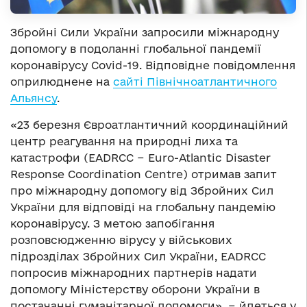
Збройні Сили України запросили міжнародну
допомогу в подоланні глобальної пандемії
коронавірусу Covid-19. Відповідне повідомлення
оприлюднене на
сайті Північноатлантичного
Альянсу
.
«23 березня Євроатлантичний координаційний
центр реагування на природні лиха та
катастрофи (EADRCC − Euro-Atlantic Disaster
Response Coordination Centre) отримав запит
про міжнародну допомогу від Збройних Сил
України для відповіді на глобальну пандемію
коронавірусу. З метою запобігання
розповсюдженню вірусу у військових
підрозділах Збройних Сил України, EADRCC
попросив міжнародних партнерів надати
допомогу Міністерству оборони України в
постачанні гуманітарної допомоги», − йдеться у